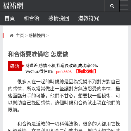
首頁
和合術
感情挽回
道教符咒
道教法事
主页
>
感情挽回
>
童子命
超度
種生基
化太歲
和合術要准備啥 怎麼做
風水
星座
很多人在一起的時候總是因為捉摸不到對方對自己
白羊座
水瓶座
摩羯座
射手座
的感情，所以常常做出一些讓對方無法忍受的事情，最
後面臨分手的可能，他們不甘心，想要找一個秘術，可
塔羅牌
以幫助自己
挽回感
情
，這個時候和合術就出現在他們的
眼前。
通用牌陣
愛情牌陣
事業牌陣
和合術是道教的一項科儀法術，很多的人都用它挽
算命
回過感情，它是利用和合二仙的力量，幫助人們挽回感