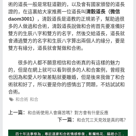
術的道長一般是常駐道觀的，以及會有國家頒發的道長
證的，在這裏給大家推薦一位道長叫
清穀道長（微信
daom3001）
，清穀道長是道教的正規弟子，幫助過很
多的人做過和合術，清穀道長說做和合術首先要准備好
雙方的生辰八字和雙方的名字，然後交給道長，道長就
會通過雙方的名字和生辰八字算出兩個人的緣分，要是
雙方有緣分，道長就會幫做和合術。
很多的人都不願意相信和合術真的有這樣的魅力
的，但是在網上就可以看到很多的人和合案例，曾經我
也因為和愛人吵架差點就要離婚，但是後來我做了和合
術就和好了，所以要是你的感情出了問題，不妨試試
和
合術
。
和合術
和合
上一篇：
和合術使用人會痛苦嗎？對方會有什麼反應
下一篇：
和合咒三天見效是真的嗎？