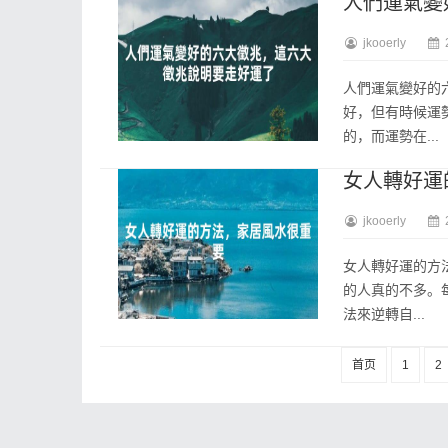
人們運氣變
jkooerly
人們運氣變好的
好，但有時候運
的，而運勢在...
女人轉好運
jkooerly
女人轉好運的方
的人真的不多。
法來逆轉自...
首页
1
2