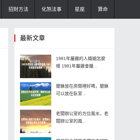
招財方法
化煞法事
星座
算命
最新文章
1981年屬雞的人婚姻怎麼
樣 1981年屬雞會離...
貔貅放在房間裡好嗎，貔貅
可以放在臥室...
老闆辦公室的方位風水，老
闆辦公室的風...