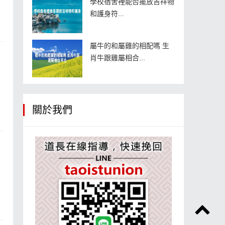
學校宿舍裡能否擺放吉祥物
和護身符...
屬牛的和屬雞的相配嗎 生
肖牛跟雞屬相合...
關於我們