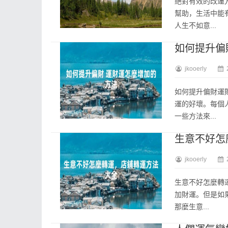
絕對有效的改運
幫助，生活中能
人生不如意...
如何提升偏
jkooerly
如何提升偏財運
運的好壞。每個
一些方法來...
生意不好怎
jkooerly
生意不好怎麼轉
加財運。但是如
那麼生意...