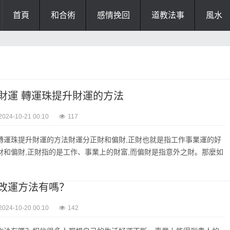
首頁
和合術
感情挽回
道教法事
風水
財運 轉運珠提升財運的方法
2024-10-21 00:10
117
轉運珠提升財運的方法財運分正財和偏財,正財也就是指工作事業運的好
財和偏財,正財指的是工作、事業上的財富,而偏財是指意外之財。那麼如
改運方法有嗎？
2024-10-20 00:10
142