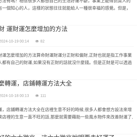
方法有嗎？相信很多人都想自己的生活好運不斷，事業上能得到貴人的
有一個知心的人，這樣的狀態往往就能給人一種很幸福的感覺。但是，
財 運財運怎麼增加的方法
2024-10-19 00:14
82
財運怎麼增加的方法算命財運財運分正財和偏財,正財也就是指工作事業
人都有自己的財運,如果沒有正財的話就沒什麼錢。但是正財是可以透過
麼轉運，店鋪轉運方法大全
2024-10-18 00:13
111
運，店鋪轉運方法大全在店裡生意不好的時候,很多人都會想方設法來增
果店裡的生意一直不旺的話,那麼就需要藉助一些風水物件來改善財運了,