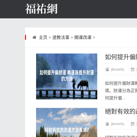
主页
>
道教法事
>
開運改運
>
如何提升偏
jkooerly
如何提升偏財運
壞。財運分為正
何提升偏...
絕對有效的
jkooerly