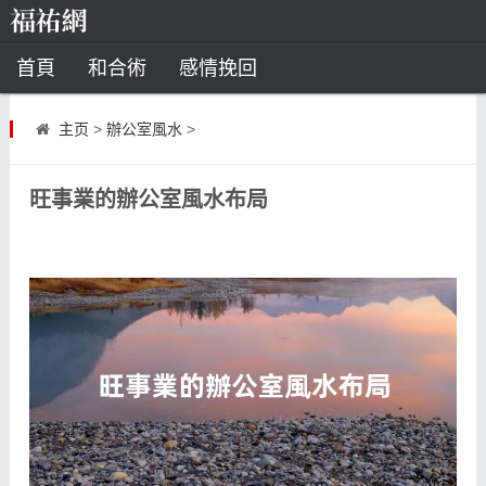
首頁
和合術
感情挽回
道教法事
主页
>
辦公室風水
>
童子命
超度
種生基
化太歲
旺事業的辦公室風水布局
風水
招財方法
化煞法事
星座
白羊座
水瓶座
摩羯座
射手座
算命
八字命理
八字合婚
運勢測算