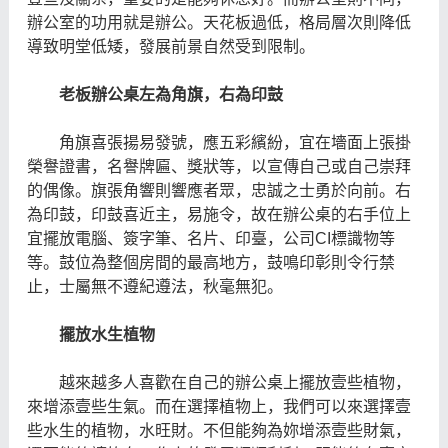
辦公室的功用就是辦公。天花板過低，格局層次則降低
導致明堂低矮，發展前景自然受到限制。
老板辦公桌左為角旗，右為印鼓
角旗喜張揚易發號，應五彩繽紛，宜在墻面上張掛
榮譽證書，名譽牌匾、獎狀等，以宣傳自己或自己崇拜
的偶像。旗張角響則響應者眾，忠誠之士勇於向前。右
為印鼓，印鼓喜近主，易施令，故在辦公桌的右手位上
宜擺放電腦、簽字筆、名片、印臺，公司CI標識物等
等。鼓位為整個房間的最高地方，鼓鳴印彰則令行禁
止，士屬無不遵紀遵法，秋毫無犯。
擺放水生植物
越來越多人喜歡在自己的辦公桌上擺放壹些植物，
來增添壹些生氣。而在選擇植物上，我們可以來選擇壹
些水生的植物，水旺財。不但能夠為妳增添壹些財氣，