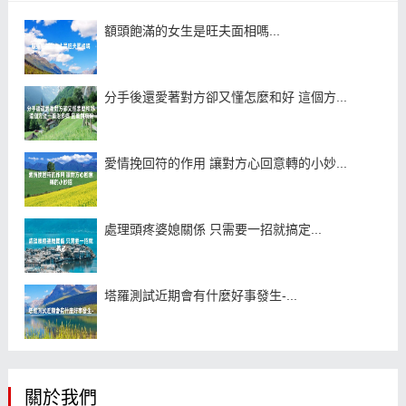
額頭飽滿的女生是旺夫面相嗎...
分手後還愛著對方卻又懂怎麼和好 這個方...
愛情挽回符的作用 讓對方心回意轉的小妙...
處理頭疼婆媳關係 只需要一招就搞定...
塔羅測試近期會有什麼好事發生-...
關於我們