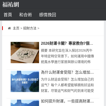
首頁
和合術
感情挽回
道教法事
主页
>
招財方法
>
童子命
超度
種生基
化太歲
2026財運卡關？專家教你7個實用風水佈局讓財運變得更好
風水
招財方法
化煞法事
摘要 本研究旨在深入探討2026丙午
年特定時空背景下，如何運用中國傳
星座
統風水學進行家居與辦公環境的佈
局，以期達到提升與改善個人及家庭
白羊座
水瓶座
摩羯座
射手座
為什么財運會受阻？怎么增加自己的運氣？
財運之目的。文章以九運（2024-
2043年）的火...
为什么财运会受阻？怎么增加自己的
算命
运气？每个人都希望能够拥有好运和
财富，尽管运气和财气的到来可能受
八字命理
八字合婚
運勢測算
到各种因素的影响，但也有一些方法
如何提升財運，一些提高財運的好方法介紹
可以改善运气并增加财气。关于怎么