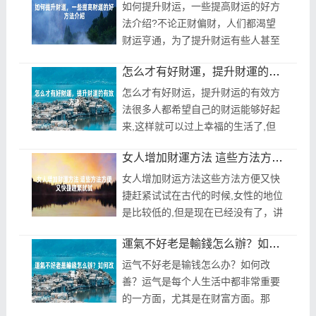
增...
如何提升财运，一些提高财运的好方
法介绍?不论正财偏财，人们都渴望
财运亨通，为了提升财运有些人甚至
不惜花大价钱邀请风水师来帮助。不
怎么才有好財運，提升財運的有效方法
过对于普通人来说，其实一些简单而
持续...
怎么才有好财运，提升财运的有效方
法很多人都希望自己的财运能够好起
来,这样就可以过上幸福的生活了,但
是很多人都不知道自己什么时候会财
女人增加財運方法 這些方法方便又快捷趕緊試試
运不好。其实我们可以通过一些方法
来增...
女人增加财运方法这些方法方便又快
捷赶紧试试在古代的时候,女性的地位
是比较低的,但是现在已经没有了，讲
究的是男女平等。现在的女性地位相
運氣不好老是輸錢怎么辦？如何改善？
比于从前已经有了很大的提升,也可
以...
运气不好老是输钱怎么办？如何改
善？运气是每个人生活中都非常重要
的一方面，尤其是在财富方面。那
么，运气不好老是输钱怎么办？如果