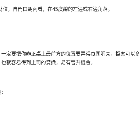
財位，自門口朝內看，在45度線的左邊或右邊角落。
，一定要把你辦正桌上最前方的位置要弄得寬闊明亮，檔案可以
，也就容易得到上司的賞識，易有晉升機會。
是：