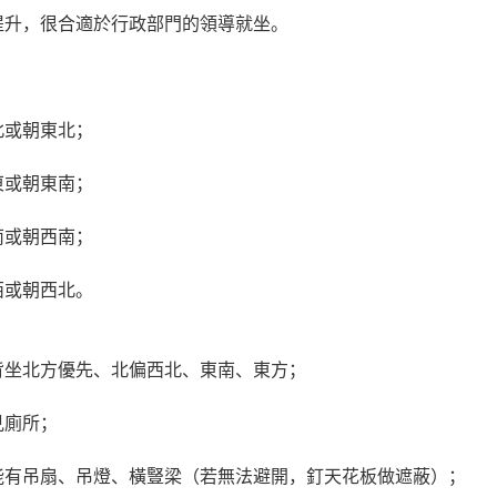
提升，很合適於行政部門的領導就坐。
北或朝東北；
東或朝東南；
南或朝西南；
西或朝西北。
背坐北方優先、北偏西北、東南、東方；
見廁所；
能有吊扇、吊燈、橫豎梁（若無法避開，釘天花板做遮蔽）；