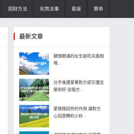
招財方法
化煞法事
星座
算命
最新文章
額頭飽滿的女生是旺夫面相
嗎...
分手後還愛著對方卻又懂怎
麼和好 這個方...
愛情挽回符的作用 讓對方
心回意轉的小妙...