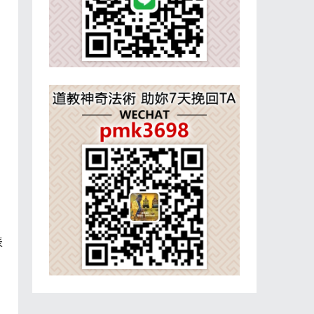
，
、
表