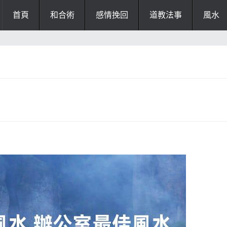
首頁
和合術
感情挽回
道教法事
風水