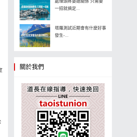
處理頭疼婆媳關係 只需要
一招就搞定...
塔羅測試近期會有什麼好事
發生-...
關於我們
室
公