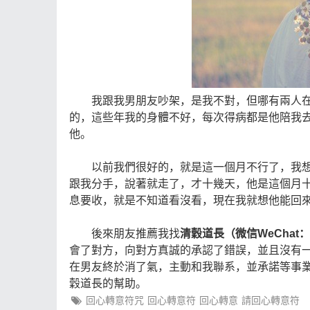
我跟我男朋友吵架，是我不對，但哪有兩人在
的，這些年我的身體不好，每次得病都是他陪我
他。
以前我們很好的，就是這一個月不行了，我想
跟我分手，說著就走了，才十幾天，他是這個月
息要收，就是不知道看沒看，現在我就想他能回
後來朋友推薦我找
清穀道長（微信WeChat：p
會了對方，向對方真誠的承認了錯誤，並且沒有
在男友終於消了氣，主動和我聯系，並承諾等事
穀道長的幫助。
回心轉意符咒
回心轉意符
回心轉意
請回心轉意符