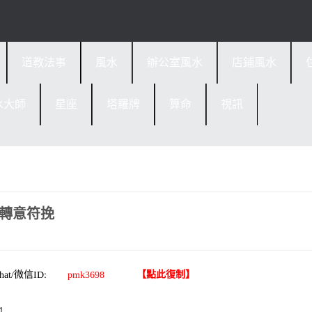
道教法事
風水
辦公室風水
店鋪風水
水大師
星座
塔羅牌
算命
視訊
心轉意符挽
他。