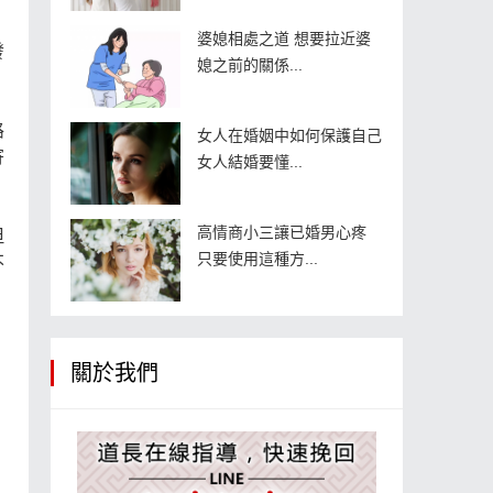
婆媳相處之道 想要拉近婆
發
媳之前的關係...
路
女人在婚姻中如何保護自己
寄
女人結婚要懂...
高情商小三讓已婚男心疼
但
只要使用這種方...
不
關於我們