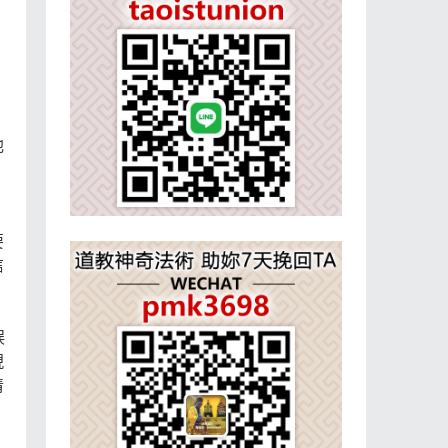
他
要
信
誤
現
清