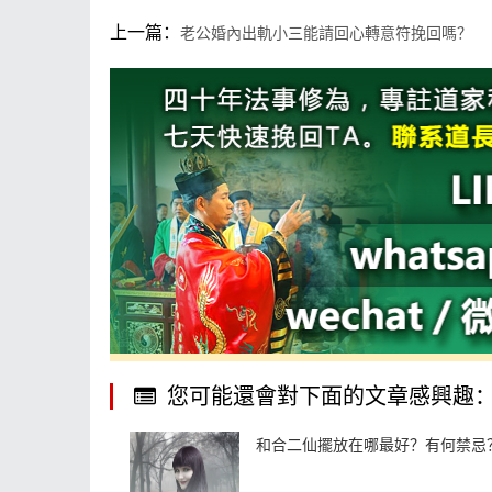
上一篇：
老公婚內出軌小三能請回心轉意符挽回嗎？
您可能還會對下面的文章感興趣
和合二仙擺放在哪最好？有何禁忌