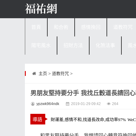
首頁
和合術
感情挽回
道教符咒
陽宅風水
招財方法
化煞法事
風
主页
>
道教符咒
>
男朋友堅持要分手 我找丘穀道長請回
ypzwk964ndk
2019-01-29 09:42
264
和男友堅持要分手，我想請回心
轉意符
挽回