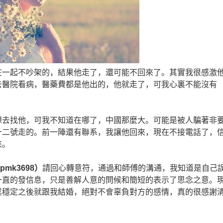
一起不吵架的，結果他走了，還可能不回來了。其實我很感激
去醫院看病，醫藥費都是他出的，他就走了，可我心裏不能沒有
去找他，可我不知道在哪了，中國那麼大。可能是被人騙著非
十二號走的。前一陣還有聯系，我讓他回來，現在不接電話了，
來。
mk3698）
請回心轉
意符
，通過和師傅的溝通，我知道是自己
一直的發信息，只是善解人意的問候和簡短的表示了思念之意。
業穩定之後就跟我結婚，絕對不會辜負對方的感情，真的很感謝