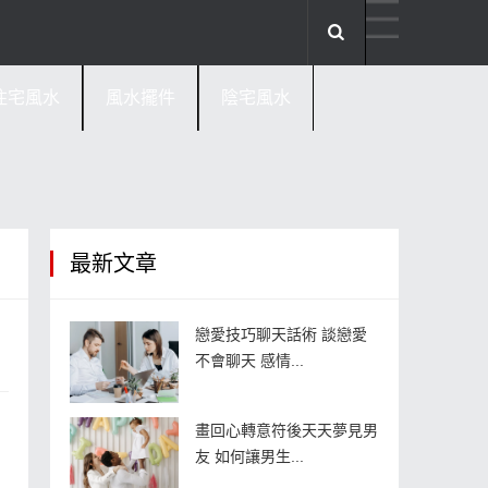
住宅風水
風水擺件
陰宅風水
最新文章
戀愛技巧聊天話術 談戀愛
不會聊天 感情...
畫回心轉意符後天天夢見男
友 如何讓男生...