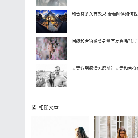
和合符多久有效果 看看師傅如何說
因緣和合術後會身體有反應嗎?對
夫妻遇到感情怎麼辦？夫妻和合符
相關文章