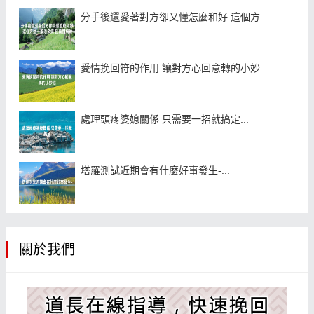
分手後還愛著對方卻又懂怎麼和好 這個方...
愛情挽回符的作用 讓對方心回意轉的小妙...
處理頭疼婆媳關係 只需要一招就搞定...
塔羅測試近期會有什麼好事發生-...
關於我們