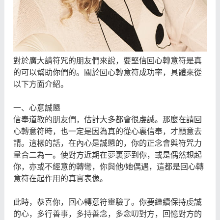
對於廣大請符咒的朋友們來說，要堅信回心轉意符是真
的可以幫助你們的。關於回心轉意符成功率，具體來從
以下方面介紹。
一、心意誠懇
信奉道教的朋友們，估計大多都會很虔誠。那麼在請回
心轉意符時，也一定是因為真的從心裏信奉，才願意去
請。這樣的話，在內心是誠懇的，你的正念會與符咒力
量合二為一。使對方近期在夢裏夢到你，或是偶然想起
你，亦或不經意的轉彎，你與他/她偶遇，這都是回心轉
意符在起作用的真實表像。
此時，恭喜你，回心轉意符靈驗了。你要繼續保持虔誠
的心，多行善事，多持善念，多念叨對方，回憶對方的