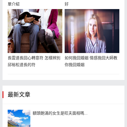
單介紹
好
長雲道長回心轉意符 怎樣辨別
如何挽回婚姻 情感挽回大師教
邱裕松道長的符
你挽回婚姻
最新文章
額頭飽滿的女生是旺夫面相嗎...