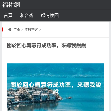
首頁
和合術
感情挽回
道教法事
主页
>
道教符咒
>
童子命
超度
種生基
化太歲
關於回心轉意符成功率，來聽我說說
風水
招財方法
化煞法事
星座
白羊座
水瓶座
摩羯座
射手座
算命
八字命理
八字合婚
運勢測算