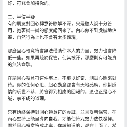
好，符咒會加持你的。
二、半信半疑
有的朋友對回心轉意符瞭解不深，只是聽人說十分管
用，抱著試一試的態度請回來了。內心做不到虔誠地信
奉，自然行為上也不會有太多體現。
那麼回心轉意符會無法借助你本人的力量，效力也會降
低一些。如果再疏於保管，使其被汙，那麼則有可能真
的無法靈驗。
在請回心轉意符這件事上，不能以好奇、測試心態來對
待。你的任何心思、起心動念都會有天地感應，你對感
情的玩世不恭，將會得到相應的回報的。這也正是心不
誠，事不成的道理。
只有始終保持對回心轉意符的虔誠，並且妥善保管，在
內心堅持正能量導向自我，才能使符咒效力儘快發揮。
關於回心轉意符成功率，你該知道的，都在上面了。希