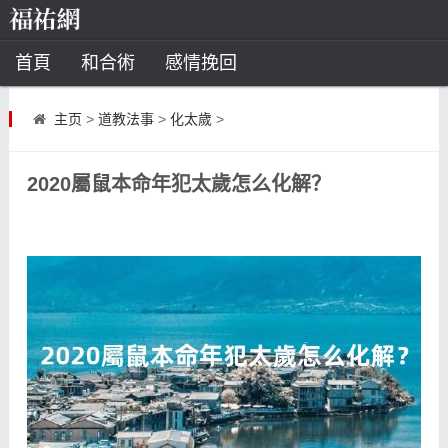
首頁
和合術
感情挽回
道教法事
主页
>
道教法事
>
化太歲
>
童子命
超度
種生基
化太歲
2020屬鼠本命年犯太歲怎么化解？
風水
招財方法
化煞法事
星座
白羊座
水瓶座
摩羯座
射手座
算命
八字命理
八字合婚
運勢測算