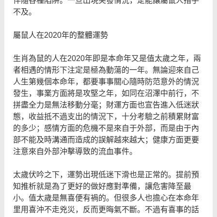
伴隨各種陷阱。一旦出現突發情況，定能讓屬鼠人措手
不及。
屬鼠人在2020年的整體運勢
生肖為鼠的人在2020年即是本命年又是值太歲之年，兩
者相遇的情形下注定是極為動蕩的一年。無論迎來自己
人生第幾個本命年，都要事事關心隨時防范意外的情況
發生，事業方面將是攻堅之年，如同在沼澤中前行，不
拼盡全力是無法移動分毫；財運方面也宣告進入低迷狀
態，收益抵不過支出的情況下，十分考驗之前積累財富
的多少；感情方面的危機不是來自于外部，而是由于內
部不能及時溝通而造成的誤解越來越大；健康方面更要
注意來自外部沖擊導致的流血事件。
太歲伏吟之下，運勢出現低迷下滑也是正常的。提前預
知推析就是為了更好的做好應對準備，讓危害降至最
小。值太歲是無喜便有禍的。但很多人也擔心在本命年
里用喜沖不走兇災，反而更晦氣不斷。不過有喜事的話