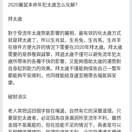
2020屬鼠本命年犯太歲怎么化解？
拜太歲
對于受流年太歲煞氣影響的屬相，最有效的化太歲方式
就是拜太歲了，所以生肖鼠，生肖兔，生肖馬，生肖羊
在條件方便允許的情況下需要在2020年拜太歲。拜太歲
需要的是恭敬與誠摯，拜過太歲不僅可以避免流年犯太
歲所帶來的各種不快的影響，又能夠借助太歲的運勢對
自身起到助力的效果。拜太歲不僅能夠保佑自己一整年
都能夠平安順利，也同樣能給身邊至親帶去福氣與安
康。
破財消災
老人常把這四個字掛在嘴邊，自然有它的深層道理。只
要是犯太歲者，必定因為自身漏洞所至流年不利，雖然
金錢不是萬能的，但在技能不足的情況下，兩者是可以