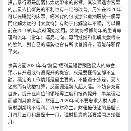
擇吉舉行還是能弱化太歲帶來的影響。其次通過命宮里
的吉星去抗衡兇的不利也有一定的改善。另外在2020年
可以在睡覺的床頭、經常背的包或辦公室抽屜放一個專
門化解太歲的【太歲符】有助于化解流年不順，可以提
前在2019的年底就開始使用。太歲符根據每年的生肖命
理和流年（當年）運局走向，專門抵擋和化解太歲帶來
的煞氣，對自己的運勢也會有所改善提升，還能辟邪保
平安。
事業方面2020年有“將星”權利星短暫飛臨鼠人的命宮，
預示有升遷或待遇提升的機會，只是要懂得宜靜不宜
動，穩定的工作情緒是最主要的，不能過于焦躁，受人
迷惑而有跳槽打算，反而讓運勢大起大落。不妨多充實
自身，提升在崗位的領域專注度和技術提升，事業穩定
而顧到其他方面。財運上2020年就不要奢求大財入庫，
偏財副業均不得利，以守財為主，財運最低迷的農歷三
月四月五月和農歷十一月，理財投資的話要錯開這幾個
月。