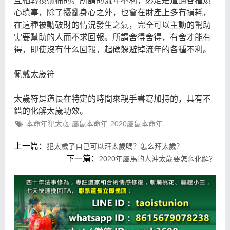
互相轉換彌補的。所謂的流年不利，必定是遭遇各種煩
心瑣事，除了擾亂身心之外，也會在財產上多有損耗，
在這種被動破財的情況發生之氣，完全可以主動的幫助
需要幫助的人而不求回報。所謂舍得舍得，有舍才能有
得，即使沒有什么回報，起碼躲避掉流年的各種不利。
佩戴太歲符
太歲符是道長在特定的時間來親手書寫加持的，具有不
錯的化解太歲功效。
本命年犯太歲
屬鼠本命年
2020屬鼠本命年
上一篇：
犯太歲了自己可以拜太歲嗎？怎么拜太歲？
下一篇：
2020年屬馬的人沖太歲要怎么化解？