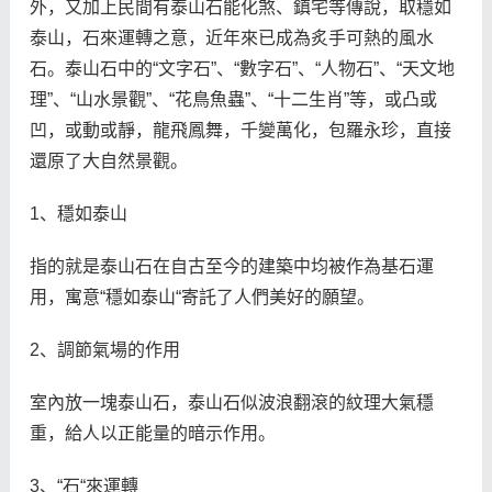
外，又加上民間有泰山石能化煞、鎮宅等傳說，取穩如
泰山，石來運轉之意，近年來已成為炙手可熱的風水
石。泰山石中的“文字石”、“數字石”、“人物石”、“天文地
理”、“山水景觀”、“花鳥魚蟲”、“十二生肖”等，或凸或
凹，或動或靜，龍飛鳳舞，千變萬化，包羅永珍，直接
還原了大自然景觀。
1、穩如泰山
指的就是泰山石在自古至今的建築中均被作為基石運
用，寓意“穩如泰山“寄託了人們美好的願望。
2、調節氣場的作用
室內放一塊泰山石，泰山石似波浪翻滾的紋理大氣穩
重，給人以正能量的暗示作用。
3、“石“來運轉