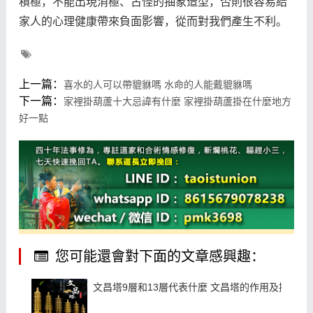
積極，不能出現消極、古怪的抽象造型，否則很容易給
家人的心理健康帶來負面影響，從而對我們產生不利。
上一篇：
喜水的人可以帶貔貅嗎 水命的人能戴貔貅嗎
下一篇：
家裡掛葫蘆十大忌諱有什麼 家裡掛葫蘆掛在什麼地方
好一點
您可能還會對下面的文章感興趣：
文昌塔9層和13層代表什麼 文昌塔的作用及擺放位