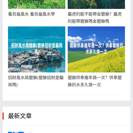
養烏龜風水 養烏龜風水學
屬虎的能不能帶金貔貅？屬虎
的能帶貔貅嗎金貔貅嗎
招財風水局貔貅(貔貅招財是騙
貔貅供奉幾年換一次？供奉貔
局嗎)
貅的水多久換一次
最新文章