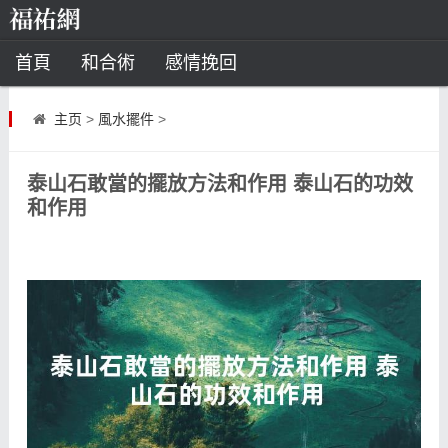
首頁
和合術
感情挽回
道教法事
主页
>
風水擺件
>
童子命
超度
種生基
化太歲
泰山石敢當的擺放方法和作用 泰山石的功效
風水
招財方法
化煞法事
和作用
星座
白羊座
水瓶座
摩羯座
射手座
算命
八字命理
八字合婚
運勢測算