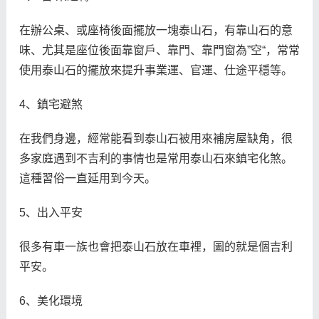
在辦公桌、或座椅後面擺放一塊泰山石，有靠山石的意
味、尤其是座位後面靠窗戶、靠門、靠門窗為”空“，常常
使用泰山石的擺放來提升事業運、官運、仕途平穩等。
4、鎮宅避煞
在我們身邊，經常能看到泰山石被用來補房屋缺角，很
多家庭遇到不吉利的事情也是常用泰山石來鎮宅化煞。
這種習俗一直延用到今天。
5、出入平安
很多有車一族也會把泰山石放在車裡，圖的就是個吉利
平安。
6、美化環境