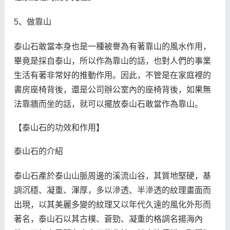
5、做靠山
泰山石敢當本身也是一種被譽為有著靠山的風水作用，
畢竟是採自泰山，所以作為靠山的話，也對人們的事業
生活有著非常好的推動作用。因此，不管是在家庭裡的
書房座椅背後，還是公司辦公室內的座椅背後，如果無
法靠牆而坐的話，就可以擺放泰山石敢當作為靠山。
【泰山石的功效和作用】
泰山石的介紹
泰山石產於泰山山脈周邊的溪流山谷，其質地堅硬，基
調沉穩、凝重、渾厚，多以滲透、半滲透的紋理畫面而
出現，以其美麗多變的紋理又以年代久遠的風化外形而
著名，泰山石以其古樸、蒼勁、凝重的格調名揚海內