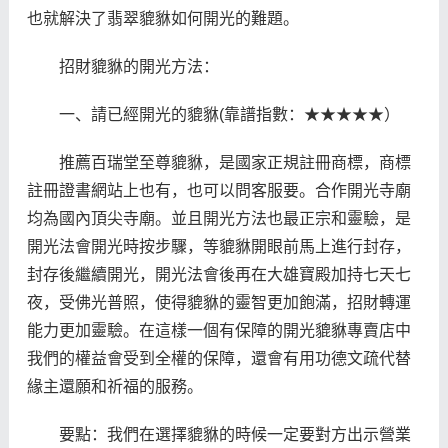
也就解決了翡翠貔貅如何開光的難題。
招財貔貅的開光方法：
一、請已經開光的貔貅(靠譜指數：★★★★★）
推薦百瑞堂至尊貔貅，是國家正規註冊商標，商標
註冊證書網站上也有，也可以問客服要。合作開光寺廟
均為國內頂尖寺廟。並且開光方法也最正宗和靈驗，是
開光法會開光時按步驟，等貔貅開眼前馬上進行封存，
封存後繼續開光，開光法會後再在大雄寶殿加持七天七
夜，受佛光普照，使得貔貅的靈智更加飽滿，招財轉運
能力更加靈驗。在這樣一個有保障的開光貔貅專賣店中
我們的權益會受到全權的保障，還會有用功德文疏代替
緣主還願和祈福的服務。
要點：我們在選擇貔貅的時候一定要對方出示營業