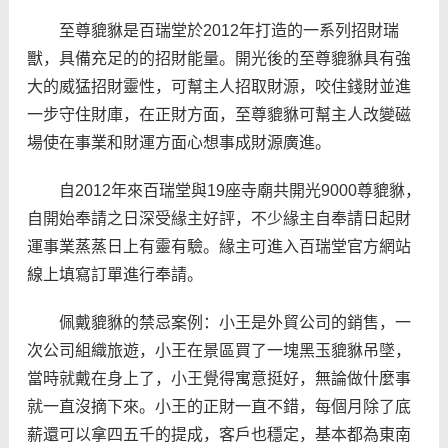
至尊貔貅是百瑞堂於2012年打造的一系列招財瑞
獸，具備充足的的招財能量。開光後的至尊貔貅具有強
大的威猛招財靈性，可幫主人招取財源，咬住錢財並進
一步守住財庫，在正財方面，至尊貔貅可幫主人改變磁
場使在事業和財運方面心想事成財源廣進。
自2012年來百瑞堂與19座寺廟共開光9000尊貔貅，
自開始奉請之日深受緣主好評，不少緣主自奉請日起財
運事業蒸蒸日上有靈有驗。緣主可進入百瑞堂官方網站
線上填寫訂單進行奉請。
佩戴貔貅的禁忌案例：小王是外貿公司的銷售，一
次公司組織旅遊，小王在景區買了一塊黑玉貔貅吊墜，
當時就戴在身上了，小王覺得寓意挺好，無論做什麼事
就一直沒摘下來。小王的正財一直不錯，每個月除了底
薪還可以拿四五千的提成，客戶也穩定，基本都為東南