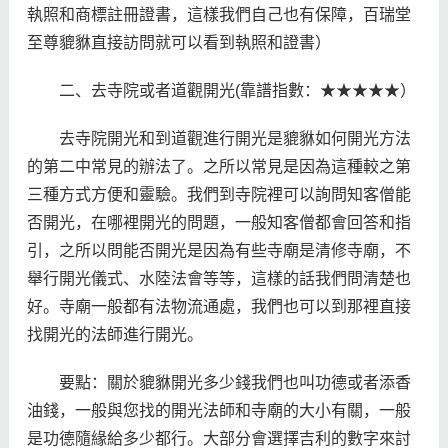
執照和商標註冊證書，這樣我們自己也有保障，百瑞堂
至尊貔貅直接訪問就可以看到執照和證書）
二、去寺院或者道觀開光(靠譜指數：★★★★★）
去寺院開光和到道觀進行開光是貔貅如何開光方法
的第二中常見的辦法了。之所以常見是因為這種較之第
三種方式方便和靈驗。我們到寺院裡可以詢問知客僧能
否開光，在哪裡開光的問題，一般知客僧都會回答和指
引，之所以問能否開光是因為有些寺廟是清修寺廟，不
舉行開光儀式、水陸法會等等，這樣的話我們問清楚也
好。寺廟一般都有法物流通處，我們也可以到那裡直接
找開光的法師進行開光。
要點：關於貔貅開光多少錢我們也叫功德或者添香
油錢，一般與您找的開光法師和寺廟的大小有關，一般
是功德隨緣給多少都行。大部分會選擇吉利的數字來討