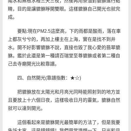
陽水和無根水裡三天三夜，然後再用茶油對貔貅進行點
睛，目的是讓貔貅睜開雙眼。這樣貔貅自己開光也就完
成。
要點:現在PM2.5這麼高，下的雨都是酸雨，落在車
上都灰兮兮的，再加上樓主在上海，實在是找不到井
水。開不好影響貔貅不說，直接也毀了我心愛的翡翠貔
貅。鑑於此還是第一種請百瑞堂至尊貔貅或者第二種自
己去寺廟開光比較靠譜。
四、自然開光(靠譜指數：★☆)
把貔貅放在太陽光和月亮光同時能照射到的地方並
且要放上十六個日夜，這樣吸收日月的靈氣，貔貅自然
就可以達到開光。
這個看起來是貔貅開光最簡單的方法了，但是我要
告訴大家，這是錯錯錯！我們用常識想一下，日光和月