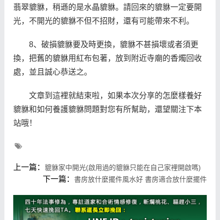
翡翠貔貅，稍遜的是水晶貔貅。請回來的貔貅一定要開
光，不開光的貔貅不但不招財，還有可能帶來不利。
8、破損貔貅要及時更換，貔貅不甚損壞或者須更
換，把舊的貔貅用紅布包著，放到附近寺廟的香燭回收
處，並且誠心恭送之。
文章到這裡就結束啦，如果本次分享的怎麼樣養好
貔貅和如何養護貔貅問題對您有所幫助，還望關注下本
站哦！
上一篇：
貔貅家中開光(啟用過的貔貅只能在自己家裡開啟嗎)
下一篇：
書房放什麼擺件風水好 書房適合放什麼擺件