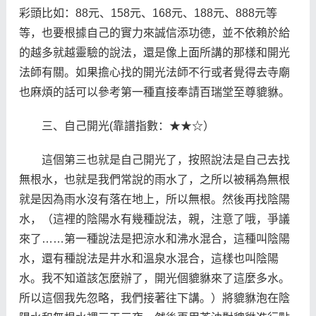
彩頭比如：88元、158元、168元、188元、888元等
等，也要根據自己的實力來誠信添功德，並不依賴於給
的越多就越靈驗的說法，還是像上面所講的那樣和開光
法師有關。如果擔心找的開光法師不行或者覺得去寺廟
也麻煩的話可以參考第一種直接奉請百瑞堂至尊貔貅。
三、自己開光(靠譜指數：★★☆）
這個第三也就是自己開光了，按照說法是自己去找
無根水，也就是我們常說的雨水了，之所以被稱為無根
就是因為雨水沒有落在地上，所以無根。然後再找陰陽
水，（這裡的陰陽水有幾種說法，親，注意了哦，爭議
來了……第一種說法是把涼水和沸水混合，這種叫陰陽
水，還有種說法是井水和溫泉水混合，這樣也叫陰陽
水。我不知道該怎麼辦了，開光個貔貅來了這麼多水。
所以這個我先忽略，我們接著往下講。）將貔貅泡在陰