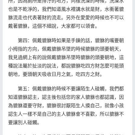
所，因為廁所是排汙的地方，同樣洗澡的時候，洗澡水
也是不乾淨的，我們知道風水裡講水就是財，水衝著貔
貅流走也代表著財的流走。另外在愛愛的時候也不可以
戴著貔貅，這個不細說，大家都可以領會。
第四：佩戴貔貅時如果是手鍊的話，貔貅的嘴要朝
小拇指的方向，佩戴貔貅吊墜的時候貔貅的頭要朝天，
我見過網上有的說佩戴貔貅吊墜時貔貅的頭要朝地，這
種說法屬於扯淡的說法，都說貔貅吃四方財怎麼可能頭
朝地，要頭朝天吸收日月之氣，吃四方之財。
第五：佩戴貔貅的時候不要讓陌生人碰觸，我們都
知道貔貅認主，認主後包括您的家人貔貅也都認識，因
為貔貅還要守財，貔貅很討厭陌生人摸自己，就像小孩
認生人一樣不是自己的主人貔貅會不喜歡，所以貔貅不
要讓別人碰觸。