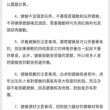
以農曆計算。
4、貔貅不宜隨意玩弄，不要隨意擺動和玩弄貔貅，
不得撫摩貔貅嘴及頭部，需要搬動時可先用紅綢布包其
頭部再搬動。
5、供養貔貅的注意事項，實際貔貅是可以供養葷食
的，但如果佛教的同修跟其它的神像供養在一起就不要
供葷食。此外，貔貅是觀音菩薩的愛獸，所以很多人會
把貔貅放到觀音旁邊供養。
6、貔貅佩戴的注意事項，白虎和貔貅兩者相沖，虎
年出生的人會對貔貅的靈氣有很大程度的削弱。而且孕
婦不能佩戴貔貅，因為貔貅較為兇狠，對胎氣恐有影
響。
7、貔貅選材注意事項，招財能力最好的貔貅材質是