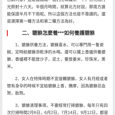
光照射十六天。半個月時間，就算北方好說，那南方誰
能保證半月不下雨呢。所以這個方法也是不靠譜的。還
是選擇第一種方法和第二種方法為好。
二、貔貅怎麼養***如何養護貔貅
1、貔貅供養方法，貔貅喜水，可以專門用一隻瓷
碗，定時給貔貅添乾淨的水喝。還可以擺上香爐供養貔
貅，香爐裡不能放沙子，泥土，要放姜米，珍珠米，黑
米。
2、女人在特殊時期不宜接觸貔貅，女人有月經或者
懷有身孕的時候不宜給貔貅上香，撫摩，因為貔貅忌血
煞，胎煞。
3、貔貅清理事項，不要經常打掃貔貅，每年只有四
次打掃時間2月6日，6月2日，7月14日，9月12日，都是