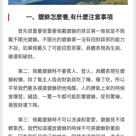
一、貔貅怎麼養,有什麼注意事項
首先很重要很重要佩戴貔貅的禁忌第一條就是不佩
戴不開光貔貅。不開光的貔貅第一沒有招財辟邪的能力
不說，如果佩戴久了可能招惹邪靈，具體表現為生病、
黴運和破財。
第二：佩戴貔貅時不要罵人、發火，具體表現在貔
貅較懶，除了幫主人吸收財氣就吃了睡，睡了吃，所以
平常我們要多摸摸貔貅把他喚醒，人的脾氣上來的時候
會爆發，穢語、一驚一乍都可能影響貔貅，受到驚嚇，
導致財運下降。
第三：佩戴貔貅時不可以洗澡和愛愛，貔貅見不得
髒東西，我們知道擺放貔貅的時候不可將貔貅對著廁