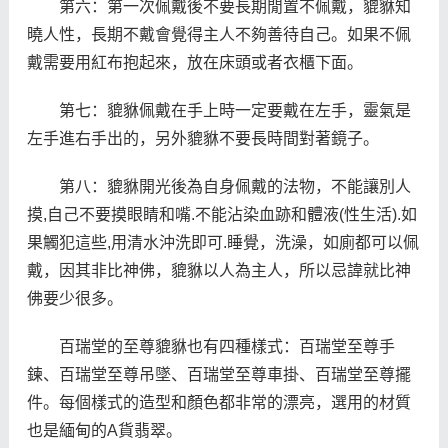
第六：第一次佩戴後不要長期閒置不佩戴，貔貅知
曉人性，長期不戴會覺得主人不夠善待自己。如果不佩
戴需要用紅布抱起來，放在床頭或者衣櫃下面。
第七：貔貅佩戴在手上時一定要戴在左手，靈氣是
左手進右手出的，另外貔貅不要長時間對著鏡子。
第八：貔貅開光後為自身佩戴的法物，不能讓別人
摸,自己不要摸眼睛和嘴.不能沾染血跡和體液(性生活).如
果觸犯這些,用清水沖洗即可.睡覺，洗澡，如廁都可以佩
戴，因其非比神佛，貔貅以人為主人，所以忌諱就比神
佛要少很多。
百瑞堂的至尊貔貅也有四種樣式：百瑞堂至尊手
鍊、百瑞堂至尊吊墜、百瑞堂至尊車掛、百瑞堂至尊擺
件。每個樣式的造型和顏色都非常的漂亮，選用的材質
也是緬甸的A貨翡翠。