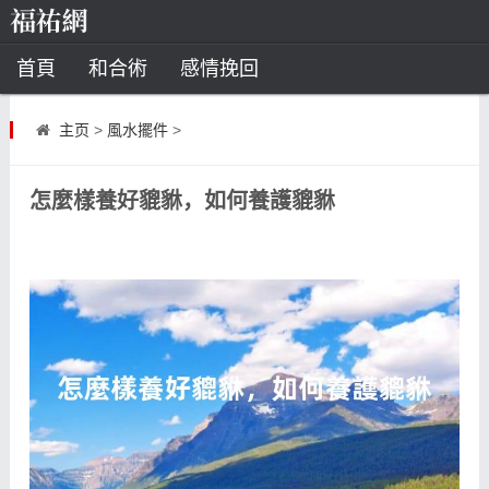
首頁
和合術
感情挽回
道教法事
主页
>
風水擺件
>
童子命
超度
種生基
化太歲
怎麼樣養好貔貅，如何養護貔貅
風水
招財方法
化煞法事
星座
白羊座
水瓶座
摩羯座
射手座
算命
八字命理
八字合婚
運勢測算