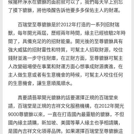
候擺杯淨水在貔貅的面前就可以了，我們每天早上別忘
了摸下貔貅，將他喚醒告訴他要多多保佑主人的財運。
百瑞堂至尊貔貅是於2012年打造的一系列招財瑞
獸，每年開光兩屆，歷經兩年時間，緣主已經檢驗2年時
間了，具備充足的的招財能量。開光後的至尊貔貅具有
強大威猛的招財靈性和特質，可幫主人招取財源，咬住
錢財並進一步守住財庫，在正財方面，至尊貔貅可幫主
人改變磁場使在事業和財運方面心想事成財源廣進，在
主人做生意或者有生意機會的時候，可幫主人咬住任何
的生意機會，讓生意順風順水。
真要請翡翠開光貔貅的話要選擇正規的百瑞堂來
請，百瑞堂是正規的吉祥文化服務機構，在2012年開光
9000尊貔貅以來，一直在打造國內最靈驗的貔貅，不但
國內緣主請購，新加坡、美國等華人緣主也爭相請購，
是國內吉祥文化領導品牌。如果選擇百瑞堂至尊貔貅這