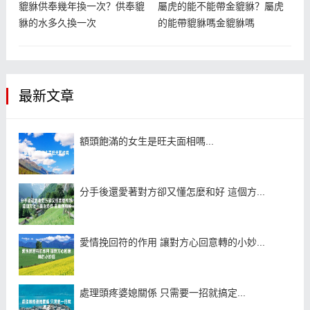
貔貅供奉幾年換一次？供奉貔
屬虎的能不能帶金貔貅？屬虎
貅的水多久換一次
的能帶貔貅嗎金貔貅嗎
最新文章
額頭飽滿的女生是旺夫面相嗎...
分手後還愛著對方卻又懂怎麼和好 這個方...
愛情挽回符的作用 讓對方心回意轉的小妙...
處理頭疼婆媳關係 只需要一招就搞定...