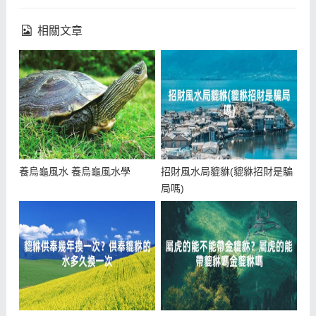
相關文章
養烏龜風水 養烏龜風水學
招財風水局貔貅(貔貅招財是騙
局嗎)