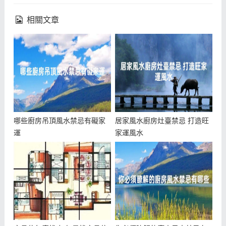
相關文章
哪些廚房吊頂風水禁忌有礙家
居家風水廚房灶臺禁忌 打造旺
運
家運風水