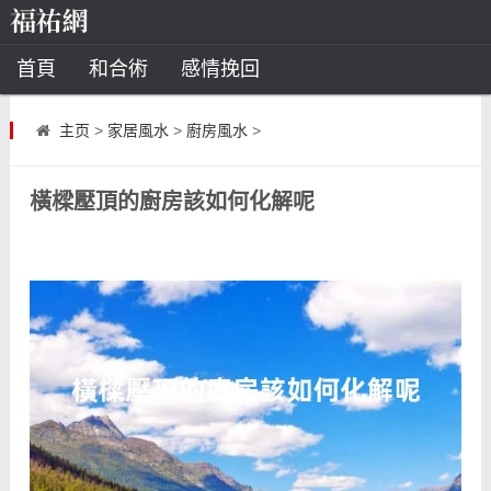
首頁
和合術
感情挽回
道教法事
主页
>
家居風水
>
廚房風水
>
童子命
超度
種生基
化太歲
橫樑壓頂的廚房該如何化解呢
風水
招財方法
化煞法事
星座
白羊座
水瓶座
摩羯座
射手座
算命
八字命理
八字合婚
運勢測算