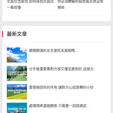
文昌位怎麼找 如何尋找文昌位
你必須瞭解的廚房風水禁忌有
一看就懂
哪些
最新文章
額頭飽滿的女生是旺夫面相嗎...
分手後還愛著對方卻又懂怎麼和好 這個方...
愛情挽回符的作用 讓對方心回意轉的小妙...
處理頭疼婆媳關係 只需要一招就搞定...