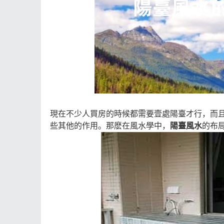
現在不少人買房的時候都需要壹處陽臺才行，而
些其他的作用。那麽在風水學中，
陽臺風水
的布