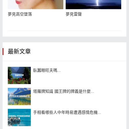
夢見高空墜落
夢見雷聲
最新文章
臥蠶眼旺夫嗎...
塔羅牌知識 國王牌的牌義是什麼...
手相看哪些人中年時易遭遇感情危機...