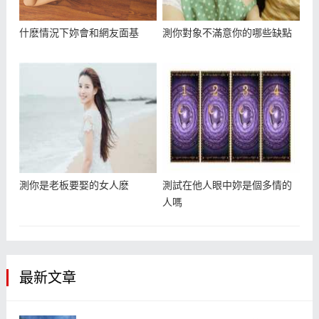
什麽情況下妳會和網友面基
測你對象不滿意你的哪些缺點
測你是老板要娶的女人麽
測試在他人眼中妳是個多情的
人嗎
最新文章