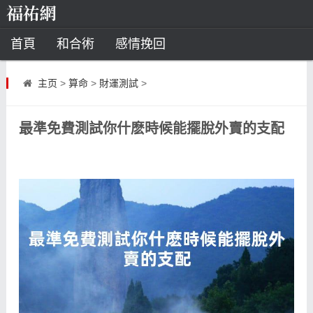
首頁
和合術
感情挽回
道教法事
主页
>
算命
>
財運測試
>
童子命
超度
種生基
化太歲
最準免費測試你什麽時候能擺脫外賣的支配
風水
招財方法
化煞法事
星座
白羊座
水瓶座
摩羯座
射手座
算命
八字命理
八字合婚
運勢測算