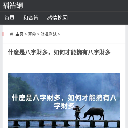
首頁
和合術
感情挽回
道教法事
主页
>
算命
>
財運測試
>
童子命
超度
種生基
化太歲
什麼是八字財多，如何才能擁有八字財多
風水
招財方法
化煞法事
星座
白羊座
水瓶座
摩羯座
射手座
算命
八字命理
八字合婚
運勢測算