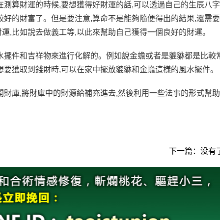
在測算財運的時候,要想獲得好財運的話,可以透過自己的生辰八字
較好的財富了。但是要注意,算命不是能夠隨便得出的結果,還需要
運,比如說去做義工等,以此來幫助自己獲得一個良好的財運。
水擺件和吉祥物來進行化解的。例如說金蟾或者是貔貅都是比較
想要獲取到錢財時,可以在家中擺放貔貅和金蟾這樣的風水擺件。
開財庫,將財庫中的財源給補充進去,然後利用一些法事的形式幫助
下一篇：没有