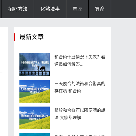
招財方法
化煞法事
星座
算命
最新文章
和合術什麼情況下失效？看
道長如何解答...
三天覆合的法術和合術真的
存在嗎 和合術...
關於和合符可以隨便請的說
法 大家都理解...