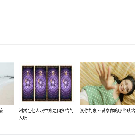
麽
測試在他人眼中妳是個多情的
測你對象不滿意你的哪些缺
人嗎