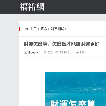
主页
>
算命
>
財運測試
>
財運怎麼算，怎麼做才能讓財運更好
jkooerly
2024-07-25 10:01
158