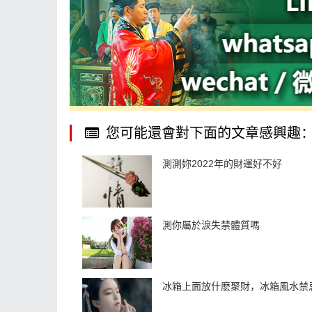
您可能還會對下面的文章感興趣
測測妳2022年的財運好不好
測你屬於淚失禁體質嗎
冰箱上面放什麽聚財，冰箱風水禁