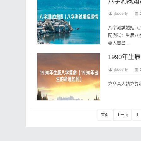
八字測試婚
jkooerly
八字測試婚姻（
配測試：生辰八
妻大吉昌...
1990年生
jkooerly
算命高人請算算我的
首页
上一页
1