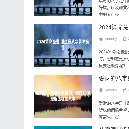
暗財的八字是什
好壞，以及職業
中的五行來...
2024算命
jkooerly
2024算命免
時，想知道更多也
費要怎麼算呢?...
愛財的八字
jkooerly
愛財的八字是什
所以他們很希望
質需求，實...