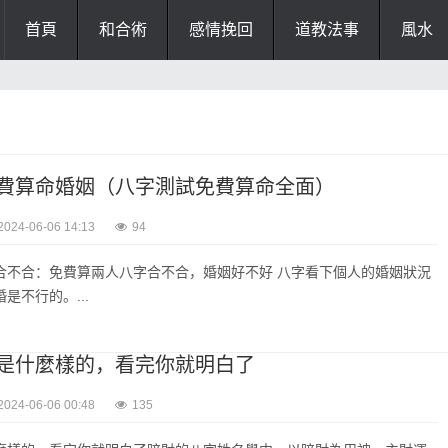
首頁
和合術
感情挽回
道教法事
風水
費算命婚姻（八字測試免費算命全面）
2024-06-06 14:13
94
合不合：免費算兩人八字合不合，婚姻好不好 八字看下個人的婚姻狀況
是不行的。...
是什麼樣的，看完你就明白了
2024-06-06 00:48
135