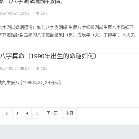
姻（八字測試婚姻感情）
2024-05-24 10:02
107
八字測試婚姻感情）如何八字測姻緣,生辰八字姻緣測試生辰八字婚姻匹
字算婚姻配對古老的八字婚配結果[（男）戊辰年（女）丁卯年]：木火夫
辰八字算命（1990年出生的命運如何）
2024-05-24 09:57
136
生辰八字1990年3月29日5時...
2
3
4
5
下一页
末页