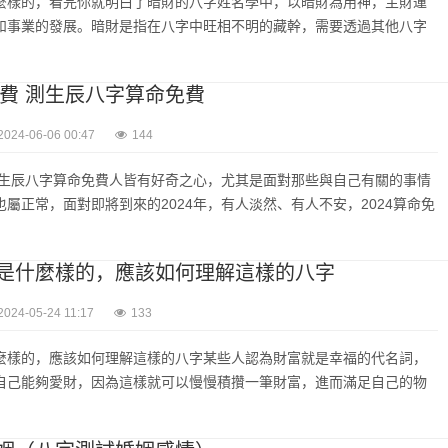
麼樣的，看完你就明白了暗財的八字姓名學中，以暗財為用神，主財運
和事業的發展。暗財是指在八字中旺相不明的藏幹，需要透過其他八字
免費 測生辰八字算命免費
2024-06-06 00:47
144
費測生辰八字算命免費人皆有好奇之心，尤其是面對那些與自己有關的事情
屬正常，面對即將到來的2024年，有人淡然、有人不安，2024算命免
是什麼樣的，應該如何理解這樣的八字
2024-05-24 11:17
133
麼樣的，應該如何理解這樣的八字某些人認為財富就是幸福的代名詞，
自己能夠愛財，因為這樣就可以慢慢積攢一筆財富，進而滿足自己的物