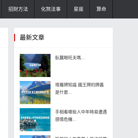
招財方法
化煞法事
星座
算命
最新文章
臥蠶眼旺夫嗎...
塔羅牌知識 國王牌的牌義
是什麼...
手相看哪些人中年時易遭遇
感情危機...