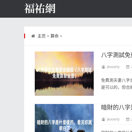
主页
>
算命
>
八字測試免
jkooerly
免費測夫妻八字
是可以的，但合婚
暗財的八字
jkooerly