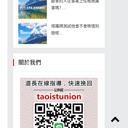
斷掌的人在事業上性格很厲
害嗎？...
塔羅牌測試他會不會移情別
戀呢...
關於我們