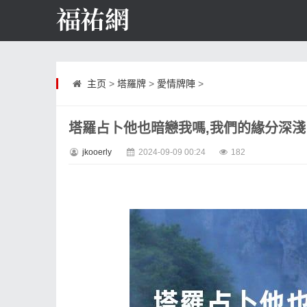
主页
>
塔羅牌
>
愛情牌陣
>
塔羅占卜他也暗戀我嗎,我們的緣分深淺
jkooerly
2024-09-09 00:24
182