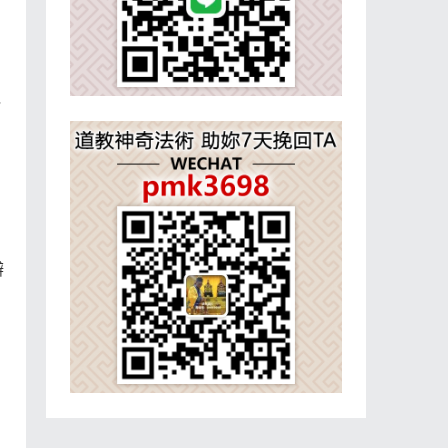
覺
辦
。