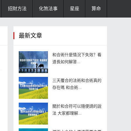
招財方法
化煞法事
星座
算命
最新文章
和合術什麼情況下失效？看
道長如何解答...
三天覆合的法術和合術真的
存在嗎 和合術...
關於和合符可以隨便請的說
法 大家都理解...