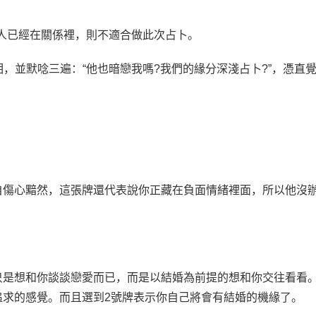
人已經在關係裡，則不適合做此次占卜。
，並默唸三遍：“他也暗戀我嗎?我們的緣分深淺占卜?”，憑直
。
自傷心黯然，這張牌還代表說你正藏在負面情緒裡面，所以他沒
只是想和你談談戀愛而已，而是以結婚為前提的想和你交往看看
追求的感覺。而且選到2號牌表示你自己將會有結婚的機緣了。