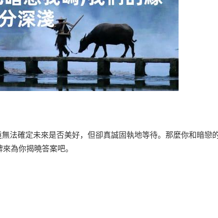
遠無法確定未來是否美好，但卻真誠固執地等待。那麼你和暗戀
牌來為你揭曉答案吧。