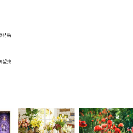
麽特點
渴望強