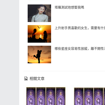
塔羅測試他想娶我嗎
上升射手男喜歡的女生，需要有什
哪些星座女容易性放縱，離不開性
相關文章