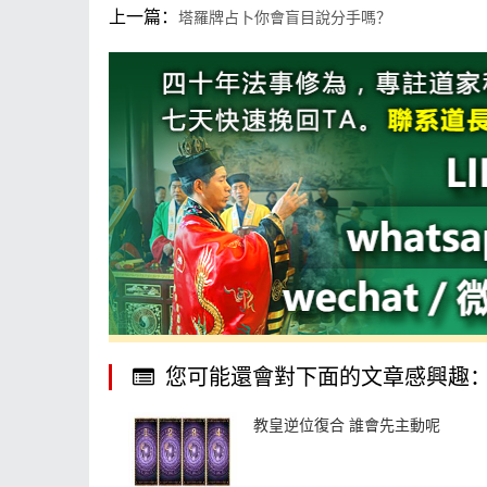
上一篇：
塔羅牌占卜你會盲目說分手嗎？
您可能還會對下面的文章感興趣
教皇逆位復合 誰會先主動呢