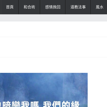
首頁
和合術
感情挽回
道教法事
風水