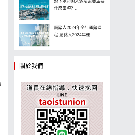
澗下水命的人遷墳需要主要
什麼事項？...
屬豬人2024年全年運勢運
程 屬豬人2024年運...
關於我們
的