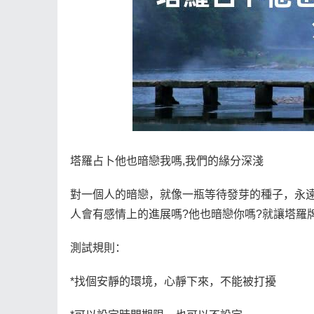
塔羅占卜他也暗戀我嗎,我們的緣分深淺
對一個人的暗戀，就像一瓶等待發芽的種子，永
人會有感情上的進展嗎?他也暗戀你嗎?就讓塔羅
測試規則：
*找個安靜的環境，心靜下來，不能被打擾