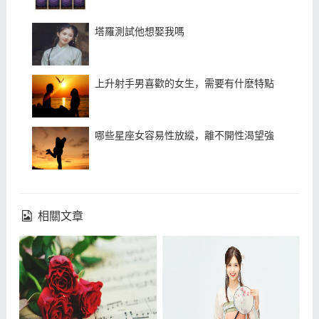
塔羅測試他想娶我嗎
上升射手男喜歡的女生，需要有什麽特點
哪些星座女容易性放縱，離不開性渴望強
相關文章