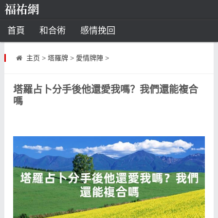
首頁
和合術
感情挽回
道教法事
主页
>
塔羅牌
>
愛情牌陣
>
童子命
超度
種生基
化太歲
塔羅占卜分手後他還愛我嗎？我們還能複合
風水
招財方法
化煞法事
嗎
星座
白羊座
水瓶座
摩羯座
射手座
算命
八字命理
八字合婚
運勢測算