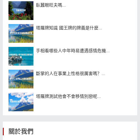
臥蠶眼旺夫嗎...
塔羅牌知識 國王牌的牌義是什麼...
手相看哪些人中年時易遭遇感情危機...
斷掌的人在事業上性格很厲害嗎？...
塔羅牌測試他會不會移情別戀呢...
關於我們