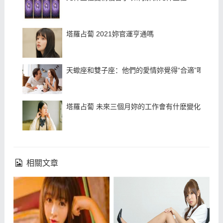
塔羅占蔔 2021妳官運亨通嗎
天蠍座和雙子座：他們的愛情妳覺得“合適”嗎
塔羅占蔔 未來三個月妳的工作會有什麽變化
相關文章