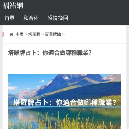
首頁
和合術
感情挽回
道教法事
主页
>
塔羅牌
>
事業牌陣
>
童子命
超度
種生基
化太歲
塔羅牌占卜：你適合做哪種職業？
風水
招財方法
化煞法事
星座
白羊座
水瓶座
摩羯座
射手座
算命
八字命理
八字合婚
運勢測算