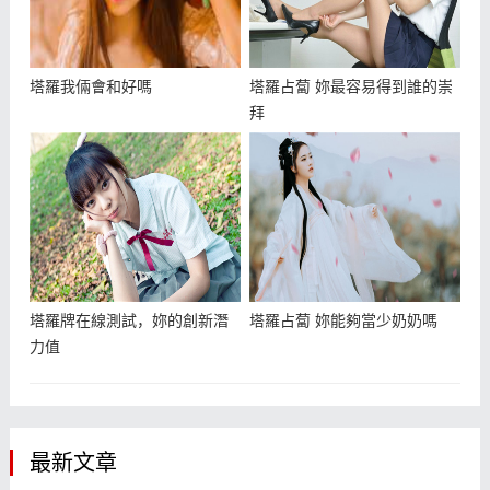
塔羅我倆會和好嗎
塔羅占蔔 妳最容易得到誰的崇
拜
塔羅牌在線測試，妳的創新潛
塔羅占蔔 妳能夠當少奶奶嗎
力值
最新文章