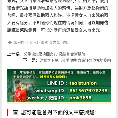
來咒
，女人自來咒准確來說是道家的和合術咒語，使用
和合術咒語後幫助增加兩人的感情，讓對方想起你們的
曾經，最後兩個幫助兩人和好。不過做女人自來咒的兩
人要有緣分，不知道你們現在的情況如何，
可以加微信
請道
長
幫助測算
，可以的話再請道長做女人自來咒。
如何挽回
女人自來咒
女友如何挽回
上一篇：
分手後怎麼挽回女友?陰陽和合術幫助
下一篇：
沖動之下提出分手 讓對方瘋狂想你咒語挽回
您可能還會對下面的文章感興趣：