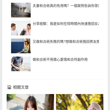
夫妻和合術真的有用嗎？一個案例告訴你答案
分享經驗：我是如何在短時間內快速挽回女友的
又做和合術失敗的嗎?想做和合術挽回男友擔心失
做和合術不用擔心愛情和合符副作用
相關文章