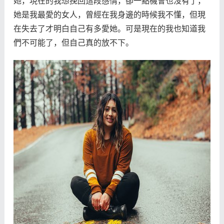
她，現在的我想挽回這段感情，卻一點機會也沒有了，
她是我最愛的女人，曾經在我身邊的時候我不懂，但現
算命
在失去了才明白自己有多愛她。可是現在的我也知道我
們不可能了，但自己真的放不下。
八字命理
八字合婚
運勢測算