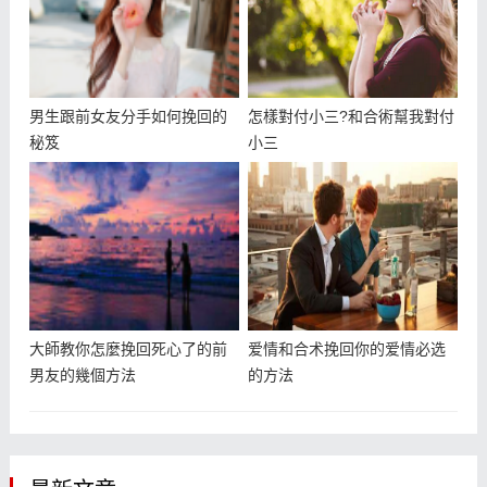
男生跟前女友分手如何挽回的
怎樣對付小三?和合術幫我對付
秘笈
小三
大師教你怎麼挽回死心了的前
爱情和合术挽回你的爱情必选
男友的幾個方法
的方法