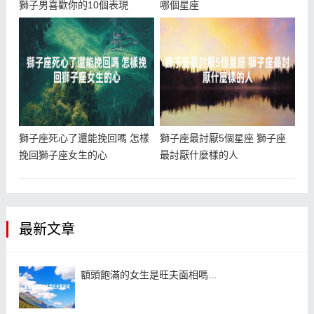
獅子男喜歡你的10個表現
哪個星座
獅子座死心了還能挽回嗎 怎樣
獅子座最討厭5個星座 獅子座
挽回獅子座女生的心
最討厭什麼樣的人
最新文章
額頭飽滿的女生是旺夫面相嗎...