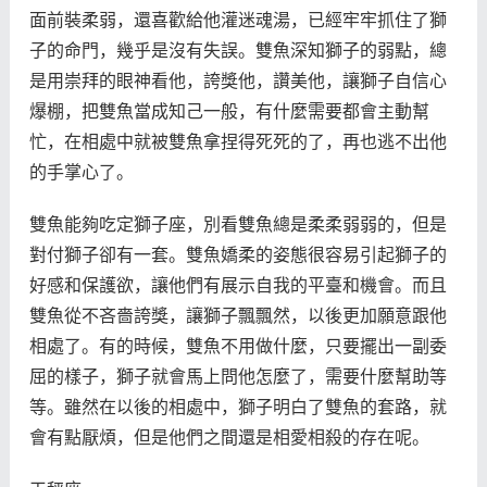
面前裝柔弱，還喜歡給他灌迷魂湯，已經牢牢抓住了獅
子的命門，幾乎是沒有失誤。雙魚深知獅子的弱點，總
是用崇拜的眼神看他，誇獎他，讚美他，讓獅子自信心
爆棚，把雙魚當成知己一般，有什麼需要都會主動幫
忙，在相處中就被雙魚拿捏得死死的了，再也逃不出他
的手掌心了。
雙魚能夠吃定獅子座，別看雙魚總是柔柔弱弱的，但是
對付獅子卻有一套。雙魚嬌柔的姿態很容易引起獅子的
好感和保護欲，讓他們有展示自我的平臺和機會。而且
雙魚從不吝嗇誇獎，讓獅子飄飄然，以後更加願意跟他
相處了。有的時候，雙魚不用做什麼，只要擺出一副委
屈的樣子，獅子就會馬上問他怎麼了，需要什麼幫助等
等。雖然在以後的相處中，獅子明白了雙魚的套路，就
會有點厭煩，但是他們之間還是相愛相殺的存在呢。