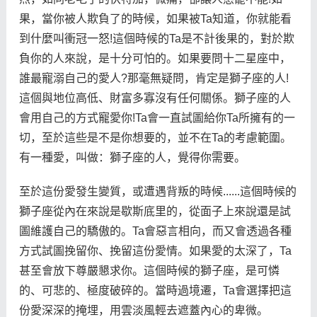
果，當你被人欺負了的時候，如果被Ta知道，你就能看
到什麼叫衝冠一怒!這個時候的Ta是不計後果的，對於欺
負你的人來說，是十分可怕的。如果要問十二星座中，
誰最寵溺自己的愛人?那毫無疑問，肯定是獅子座的人!
這個與地位高低、財富多寡沒有任何關係。獅子座的人
會用自己的方式寵愛你!Ta會一直試圖給你Ta所擁有的一
切，至於這些是不是你想要的，並不在Ta的考慮範圍。
有一種愛，叫做：獅子座的人，覺得你需要。
至於這份愛發生變質，或遭遇背叛的時候......這個時候的
獅子座從內在來說是歇斯底里的，從面子上來說還是試
圖維護自己的驕傲的。Ta會惡言相向，而又會透過各種
方式試圖挽留你、挽留這份愛情。如果愛的太深了，Ta
甚至會放下尊嚴懇求你。這個時候的獅子座，是可憐
的、可悲的、極度破碎的。當時過境遷，Ta會選擇把這
份愛深深的掩埋，用雲淡風輕去遮蓋內心的卑微。