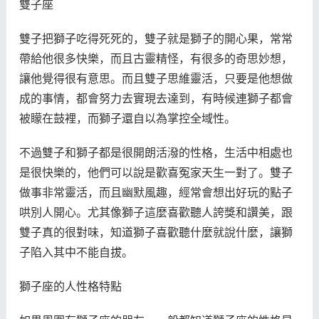
雙子座
雙子把獅子吃得死死的，雙子就是獅子的開心果，常常
帶給他很多快樂，而且古靈精怪，有很多的奇思妙想，
讓他覺得很有意思。而且雙子思維靈活，只要是他想做
成的事情，都會努力去實現去達到，有時候連獅子都會
被矇在鼓裡，而獅子還自以為掌控全域性。
不過雙子和獅子都是很開朗活潑的性格，生活中相處也
是很快樂的，他們可以說是歡喜冤家天生一對了。雙子
做事非常靈活，而且幽默風趣，經常會想出好玩的點子
哄別人開心。尤其像獅子這麼喜歡聽人誇獎和讚美，跟
雙子真的很對味，知道獅子喜歡聽什麼就說什麼，讓獅
子陷入其中不能自拔。
獅子座的人性格特點