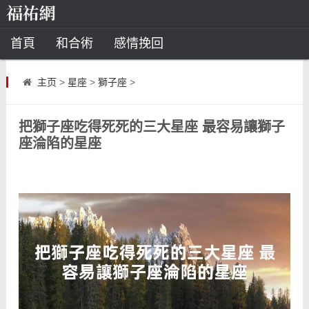
首頁
和合術
感情挽回
道教法事
主页
>
星座
>
獅子座
>
童子命
超度
種生基
化太歲
把獅子座吃得死死的三大星座 最容易讓獅子
風水
招財方法
化煞法事
座淪陷的星座
星座
白羊座
水瓶座
摩羯座
射手座
算命
八字命理
八字合婚
運勢測算