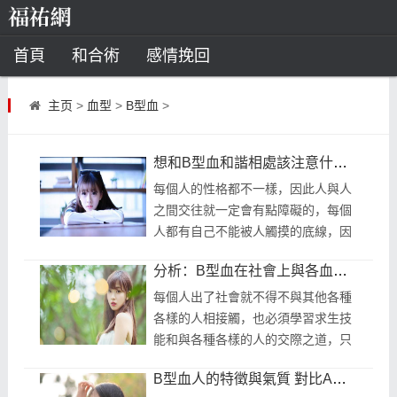
首頁
和合術
感情挽回
道教法事
主页
>
血型
>
B型血
>
童子命
超度
種生基
化太歲
想和B型血和諧相處該注意什麼？
風水
招財方法
化煞法事
每個人的性格都不一樣，因此人與人
之間交往就一定會有點障礙的，每個
星座
人都有自己不能被人觸摸的底線，因
此在與不熟悉的人相處時總得小心翼
白羊座
水瓶座
摩羯座
射手座
分析：B型血在社會上與各血型的人際關係！
翼的，不然很容易就會鬧出矛盾來，
那...
每個人出了社會就不得不與其他各種
算命
各樣的人相接觸，也必須學習求生技
能和與各種各樣的人的交際之道，只
八字命理
八字合婚
運勢測算
有能處理得好各種關係，才會讓你在
B型血人的特徵與氣質 對比A型血就有意思了
各種場合遊魚得水呢，你是否正在疑