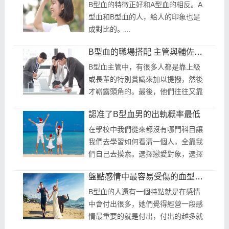
惑...
B型血的特徵正好和A型血的相反。A
型血和B型血的人，給人的印象也是
成對比的。...
B型血的職場搭配 主管與輔佐的關係
B型血主管中，有很多人都是靠上級
或長輩的特別賞識來加以提撥，然後
才嶄露頭角的。最後，他們往往又靠
這些強有力的後盾才榮登主管寶
認准了B型血男的出軌概率最低
座。...
在學校中我們從來都沒有哪門科目讓
我們去學習如何看清一個人，全靠我
們自己去摸索。選擇戀愛對象，選擇
託付終身的伴侶，就像一道考試題一
盤點感情中最容易受傷的血型女，心疼
樣，考滿分的人將獲得終身的安穩幸
福...
B型血的人還有一個特點就是在感情
中會付出很多，她們覺得經營一段感
情最重要的就是付出，付出的越多就
表示自己對這份感情越重視，表示自