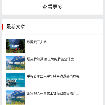
己越愛對方。...
查看更多
最新文章
臥蠶眼旺夫嗎...
塔羅牌知識 國王牌的牌義是什麼...
手相看哪些人中年時易遭遇感情危機...
斷掌的人在事業上性格很厲害嗎？...