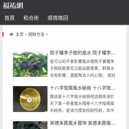
首頁
和合術
感情挽回
道教法事
主页
>
招財方法
>
童子命
超度
種生基
化太歲
院子種李子樹的風水 院子種李子樹的風水講究
風水
招財方法
化煞法事
是可以的不會影響風水哦院子裏種李
子樹既能賞花又能品嘗果實，對風水
星座
沒有影響，還能陶冶人的心情。 挺好
的李子多子，意為木下有子，又有桃
白羊座
水瓶座
摩羯座
射手座
十八字陰陽風水秘術 十八字陰陽風水秘術口訣
李無言，下自成蹊之說，家裏種植李
子...
應該是十六字風水秘術吧這個來源於
算命
天下第一奇書風水殘卷十六字陰陽風
水秘術，是清代摸金校尉所創，其中
八字命理
八字合婚
運勢測算
囊括風水陰陽之術，十六字陰陽風水
英德未葬風水寶地 英德未葬風水寶地有哪些
秘術雖然名為十六字，可更確切的說