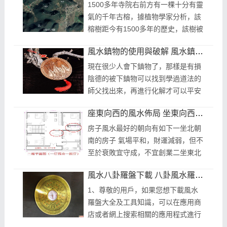
應...
1500多年寺院右前方有一棵十分有靈
氣的千年古榕，據植物學家分析，該
榕樹距今有1500多年的歷史，該樹被
當地人民愛稱為豐神樹豐盛古寺，是
風水鎮物的使用與破解 風水鎮宅吉祥物都有哪些
一塊神奇的風水寶地，坐落在英德黎
溪鎮...
現在很少人會下鎮物了，那樣是有損
陰德的被下鎮物可以找到學過道法的
師父找出來，再進行化解才可以平安
前年本人在河南省安陽市幫一家人勘
座東向西的風水佈局 坐東向西的房子吉位在哪里
宅時發現補下鎮物，經挖開門頂牆上
放...
房子風水最好的朝向有如下一坐北朝
南的房子 氣場平和，財運減弱，但不
至於衰敗宜守成，不宜創業二坐東北
朝西南的房子 大吉之像是非常適合辦
風水八卦羅盤下載 八卦風水羅盤使用方法
公環境的流年方位宜創業多有發財
升...
1、尊敬的用戶，如果您想下載風水
羅盤大全及工具知識，可以在應用商
店或者網上搜索相關的應用程式進行
下載一些知名的風水大師也會推出自