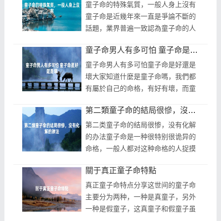
因為...
童子命的特殊氣質，一般人身上沒有
童子命是近幾年來一直是爭論不斷的
話題，業界普遍一致認為童子命的人
是天上的仙童轉世來的，因此童子命
童子命男人有多可怕 童子命是好還是壞
的特殊氣質一般人都不具備，那麼這
些...
童子命男人有多可怕童子命是好還是
壞大家知道什麼是童子命嗎，我們都
有屬於自己的命格，有好有壞，而童
子命是種不好的命格。童子命男人有
第二類童子命的結局很慘，沒有化解的辦法
多可怕，因為是上天下來歷劫難，吃
苦...
第二类童子命的结局很惨，没有化解
的办法童子命是一种很特别很诡异的
命格，一般人都对这种命格的人捉摸
不透，相传在很早的时候童子命就已
關于真正童子命特點
经在民间流传，童子命主要分为两
类，...
真正童子命特点分享这世间的童子命
主要分为两种，一种是真童子，另外
一种是假童子，这真童子和假童子虽
然只有一字之差，但是他们却存在着