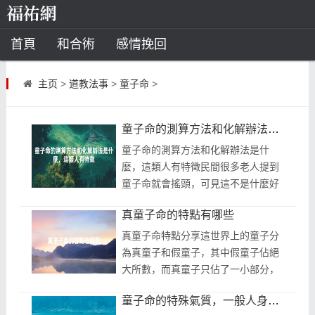
首頁
和合術
感情挽回
道教法事
主页
>
道教法事
>
童子命
>
童子命
超度
種生基
化太歲
童子命的測算方法和化解辦法是什麼，這類人有特徵
風水
招財方法
化煞法事
童子命的測算方法和化解辦法是什
麼，這類人有特徵民間很多老人提到
星座
童子命就會搖頭，可見這不是什麼好
說法。究竟童子命裡藏著什麼奧秘，
白羊座
水瓶座
摩羯座
射手座
真童子命的特點有哪些
為何人們對此表示反感呢？關於童子
命的...
真童子命特點分享這世界上的童子分
算命
為真童子和假童子，其中假童子佔絕
大所數，而真童子只佔了一小部分，
八字命理
八字合婚
運勢測算
雖然他們的生活條件都是一樣的艱
童子命的特殊氣質，一般人身上沒有
苦，但是他們本質上有很大的區別，