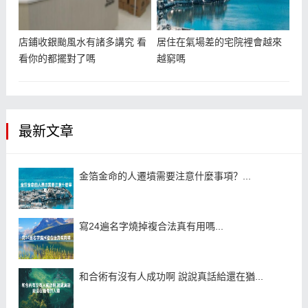
店鋪收銀颱風水有諸多講究 看
居住在氣場差的宅院裡會越來
看你的都擺對了嗎
越窮嗎
最新文章
金箔金命的人遷墳需要注意什麼事項？...
寫24遍名字燒掉複合法真有用嗎...
和合術有沒有人成功啊 說說真話給還在猶...