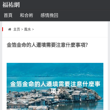
首頁
和合術
感情挽回
道教法事
主页
>
風水
>
童子命
超度
種生基
化太歲
金箔金命的人遷墳需要注意什麼事項？
風水
招財方法
化煞法事
星座
白羊座
水瓶座
摩羯座
射手座
算命
八字命理
八字合婚
運勢測算