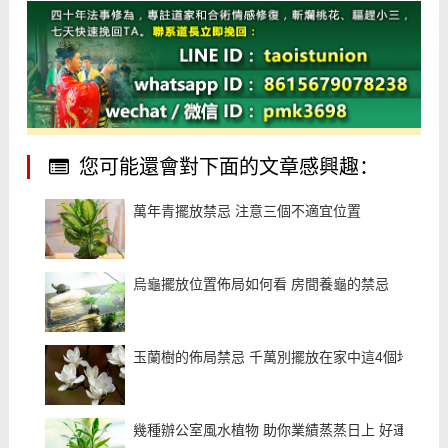
您可能還會對下面的文章感興趣：
萬年青擺放禁忌 注意三個不適宜位置
烏龜擺放位置佈局如何看 房間養龜的禁忌
玉蘭樹的佈局禁忌 千萬別擺放在家中這4個地方 不
幾種辦公室風水植物 助你業績蒸蒸日上 好運滾