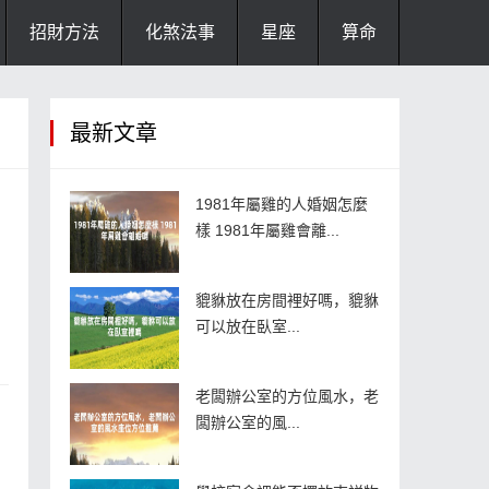
招財方法
化煞法事
星座
算命
最新文章
1981年屬雞的人婚姻怎麼
樣 1981年屬雞會離...
貔貅放在房間裡好嗎，貔貅
可以放在臥室...
老闆辦公室的方位風水，老
闆辦公室的風...