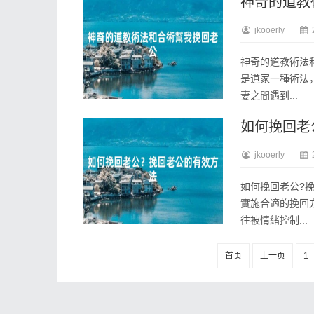
神奇的道教
jkooerly
神奇的道教術法
是道家一種術法
妻之間遇到...
如何挽回老
jkooerly
如何挽回老公?
實施合適的挽回
往被情緒控制...
首页
上一页
1