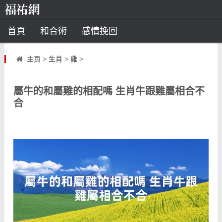
首頁
和合術
感情挽回
道教法事
主页
>
生肖
>
雞
>
童子命
超度
種生基
化太歲
屬牛的和屬雞的相配嗎 生肖牛跟雞屬相合不
風水
招財方法
化煞法事
合
星座
白羊座
水瓶座
摩羯座
射手座
算命
八字命理
八字合婚
運勢測算