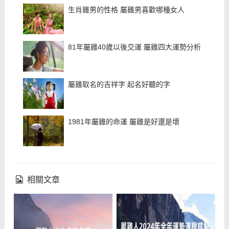
生肖雞男的性格 屬雞男喜歡哪種女人
81年屬雞40歲以後交運 屬雞四大運勢分析
屬雞取名的吉祥字 起名好聽的字
1981年屬雞的命運 屬雞是好還是壞
相關文章