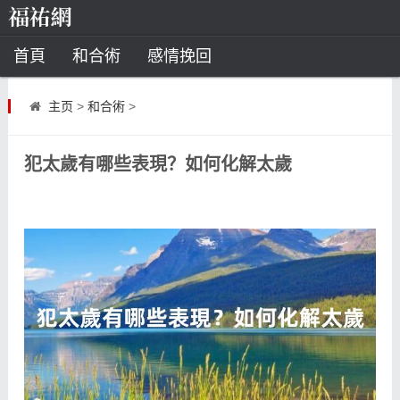
首頁
和合術
感情挽回
道教法事
主页
>
和合術
>
童子命
超度
種生基
化太歲
犯太歲有哪些表現？如何化解太歲
風水
招財方法
化煞法事
星座
白羊座
水瓶座
摩羯座
射手座
算命
八字命理
八字合婚
運勢測算