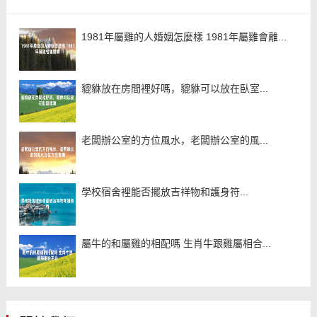
1981年屬雞的人婚姻怎麼樣 1981年屬雞會離...
貔貅放在房間裡好嗎，貔貅可以放在臥室...
老闆辦公室的方位風水，老闆辦公室的風...
學校宿舍裡能否擺放吉祥物和護身符...
屬牛的和屬雞的相配嗎 生肖牛跟雞屬相合...