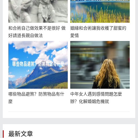
和合術自己做效果不是很好 做
姻緣和合術讓我收穫了甜蜜的
好請道長親自做法
愛情
哪些物品避煞？防煞物品有什
中年女人遇到感情問題怎麼
麼
辦？化解婚姻危機就
最新文章