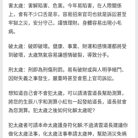
害太歲：害解陷害、危害。今年易陷害，在人際關係
上，會有不少口舌是非，容易招來官司也就是訴訟甚至
牢獄之災，安分守己，謹慎理財。身體容易出現小毛
病。
破太歲：破即破壞。健康、事業、財運和感情運都將受
到破壞，太歲煞氣容易讓感情破裂，導致分手。
刑太歲：刑即為刑傷刑罰。易有破財或與人明爭暗鬥、
因財失義之事發生，嚴重時甚至會惹上官司訴訟。
想知道自己會不會犯太歲，可以請清雲道長幫助測算，
將您的生辰八字和測算小紅包一起發給道長，道長就會
為您測算。犯太歲之後如何化解太歲呢?
犯太歲者可請本命太歲護身符化解;不過清雲道長建議你
做化太歲法事，化太歲法事奉請太歲神，幫助消災免禍