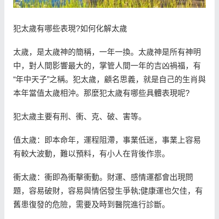
犯太歲有哪些表現?如何化解太歲
太歲，是太歲神的簡稱，一年一換。太歲神是所有神明
中，對人間影響最大的，掌管人間一年的吉凶禍福，有
“年中天子”之稱。犯太歲，顧名思義，就是自己的生肖與
本年當值太歲相沖。那麼犯太歲有哪些具體表現呢?
犯太歲主要有刑、衝、克、破、害等。
值太歲：即本命年，運程阻滯，事業低迷，事業上容易
有較大波動，難以預料，有小人在背後作祟。
衝太歲：衝即為衝擊衝動。財運、感情運都會出現問
題，容易破財，容易與情侶發生爭執;健康運也欠佳，有
舊患復發的危險，需要及時到醫院進行診斷。