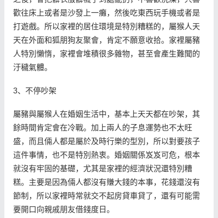
歡往床上或者是沙發上一癱，然後吃東西玩手機或者是
打遊戲。所以家裡的居住環境是特別糟糕的，屬猴人天
天在外面和狐朋狗友聚會，肯定不願意收拾。家裡屬豬
人特別懶惰，家裡會堆積很多雜物，甚至會產生難聞的
汙穢氣體。
3、不停吵架
屬豬與屬猴人在婚姻生活中，基本上天天都在吵架，其
餘時間肯定會在冷戰。加上兩人的子息運勢也不太旺
盛，而且倆人都是屬於及時行樂的型別，所以對要孩子
這件事情，也不是特別熱衷。婚姻關係岌岌可危，根本
就沒有牢固的基礎，尤其是家裡的經濟狀況還特別糟
糕。主要是因為倆人都沒有賺大錢的本事，花錢還沒有
節制，所以家裡時常就交不起房貸車貸了，還有可能需
要開口向親戚朋友借錢度日。