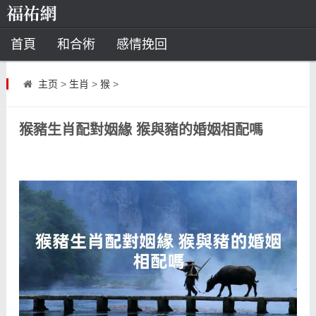
首頁
和合術
感情挽回
道教法事
主页
>
生肖
>
猴
>
童子命
超度
種生基
化太歲
猴豬生肖配對姻緣 猴與豬的婚姻相配嗎
風水
招財方法
化煞法事
星座
白羊座
水瓶座
摩羯座
射手座
算命
八字命理
八字合婚
運勢測算