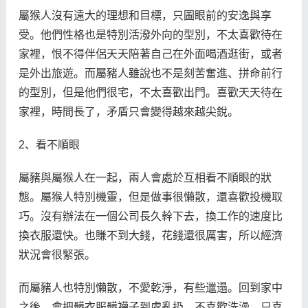
屬猴人沒有遠大的理想和目標，只圖眼前的安逸與享
受。他們性格也是特別活潑外向的型別，不太喜歡待在
家裡，恨不得伴侶天天陪著自己在外面喝酒逛街，或者
是外出旅遊。而屬豬人雖說也不是刻苦奮進、拼命前行
的型別，但是他們很宅，不太喜歡出門。喜歡天天待在
家裡，時間長了，矛盾只會變得越來越尖銳。
2、看不順眼
屬豬與屬猴人在一起，兩人會處於互相看不順眼的狀
態。屬猴人特別機靈，但是做事很懶散，還喜歡投機取
巧。沒有辦法在一個公司長久幹下去，換工作的速度比
換衣服還快。也賺不到大錢，花錢還很厲害，所以經濟
狀況會很緊張。
而屬豬人也特別懶散，不愛乾淨，有些邋遢。回到家中
之後，會把髒衣服髒襪子到處亂扔，不喜歡洗澡，只喜