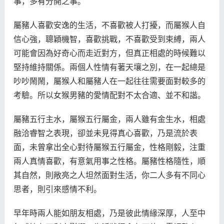
事，多有分開之事。
屬豬人喜歡安逸的生活，不喜歡被人打擾，而屬猴人自
信心強，聰穎機智，喜歡挑戰，不喜歡受到束縛，兩人
可能會因為好奇心而走近對方，但真正相處的時候難以
堅持維持關係。兩個人性情有著天壤之別，在一起總是
吵吵鬧鬧，屬猴人和屬豬人在一起往往需要面對較多的
考驗。所以女猴男豬的愛情配對不太合適、並不和諧。
屬豬五行主水，屬猴五行屬金，兩人雖有金生水，相處
融洽睿智之表現，卻並未見得真心喜歡，乃是流於表
面，未曾拿出全心對待屬猴五行屬金，性格剛毅，注重
兩人真情喜歡，有意氣用事之性格。屬豬性格隨性，順
其自然，則敞亮之人坦然面對生活，你二人多有不同心
思者，則引來感情不利。
早年時兩人能如朋友相處，乃是彼此情緣深厚，人至中