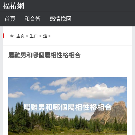
首頁
和合術
感情挽回
道教法事
主页
>
生肖
>
雞
>
童子命
超度
種生基
化太歲
屬雞男和哪個屬相性格相合
風水
招財方法
化煞法事
星座
白羊座
水瓶座
摩羯座
射手座
算命
八字命理
八字合婚
運勢測算