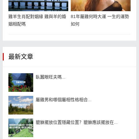
雞羊生肖配對姻緣 雞與羊的婚
81年屬雞何時大運 一生的運勢
姻相配嗎
如何
最新文章
臥蠶眼旺夫嗎...
屬雞男和哪個屬相性格相合...
貔貅擺放位置隱藏位置？貔貅應該擺放在...