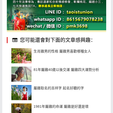
您可能還會對下面的文章感興趣：
生肖雞男的性格 屬雞男喜歡哪種女人
81年屬雞40歲以後交運 屬雞四大運勢分析
屬雞取名的吉祥字 起名好聽的字
1981年屬雞的命運 屬雞是好還是壞