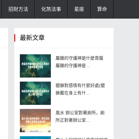
招財方法
化煞法事
星座
算命
最新文章
屬雞的守護神是什麼菩薩
屬雞的守護神是...
貔貅對感情有什麼好處(貔
貅戴在身上有什...
風水 辦公室對著廁所，廁
所正對著辦公室...