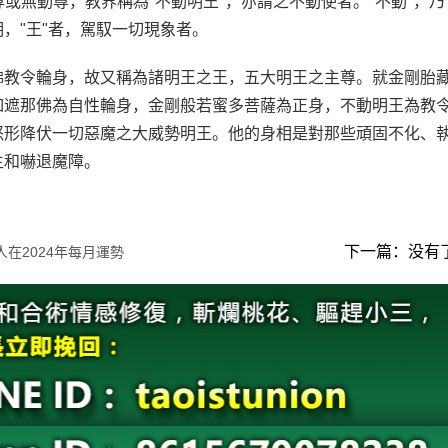
動尊或無動尊，教界稱為"不動明王"，亦謂之不動使者。"不動"，乃
明，"王"者，駕馭一切現象者。
佛教令輪身，故又稱為諸明王之王，五大明王之主尊。就金剛胎
如遮那佛為自性輪身，金剛般若蜜多菩薩為正身，不動明王為教
怒形降伏一切惡魔之大威勢明王。他的身相是對那些頑固不化、
生和嚇退魔障。
下一篇：没有
人在2024年每月運勢