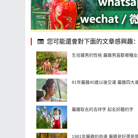
您可能還會對下面的文章感興趣
生肖雞男的性格 屬雞男喜歡哪種女
81年屬雞40歲以後交運 屬雞四大
屬雞取名的吉祥字 起名好聽的字
1981年屬雞的命運 屬雞是好還是