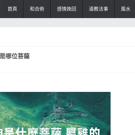
首頁
和合術
感情挽回
道教法事
風水
神是哪位菩薩