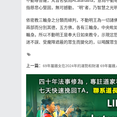
不動尊菩薩，梵音名號為Acalanatha，意為不
指慈悲心堅固，無可撼動， "明"者，乃智慧之光
依密教三輪身之分類而總判，不動明王為一切諸
兩部而分別其德，五方佛，各有三輪身。中央毗
輪身。所以不動明王是奉大日如來教令，示現忿
迷不誤、受魔障遮蔽的眾生而變化的，以喝醒眾
上一篇：
69年屬雞女在2024年的運勢和財運 69年屬雞