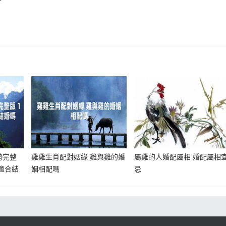
勢完整
雞雞生肖配對姻緣 雞與雞的婚
屬雞的人婚配屬相 婚配屬相
年適合結
姻相配嗎
忌