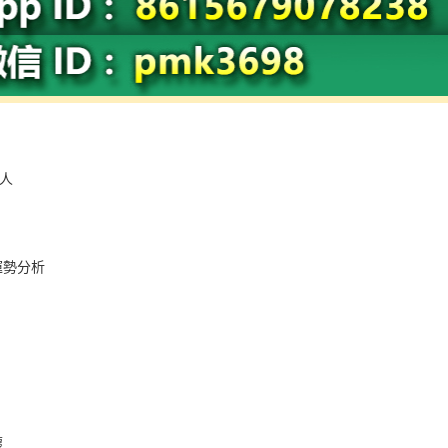
：
人
運勢分析
壞