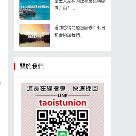
屬土人家裡的灶臺應該朝哪
個方向？...
遇到感情問題怎麼辦？七日
和合術讓我們...
關於我們
是