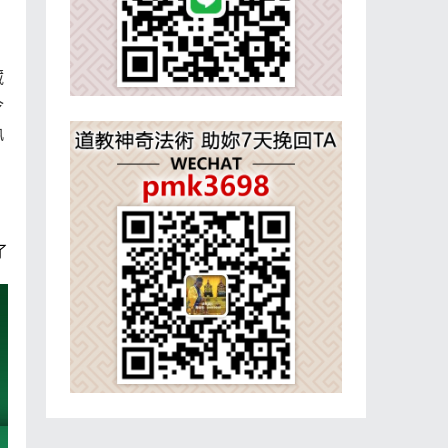
藏
令
執
了