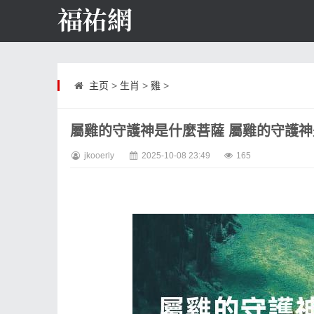
主页
>
生肖
>
雞
>
屬雞的守護神是什麼菩薩 屬雞的守護
jkooerly
2025-10-08 23:49
165