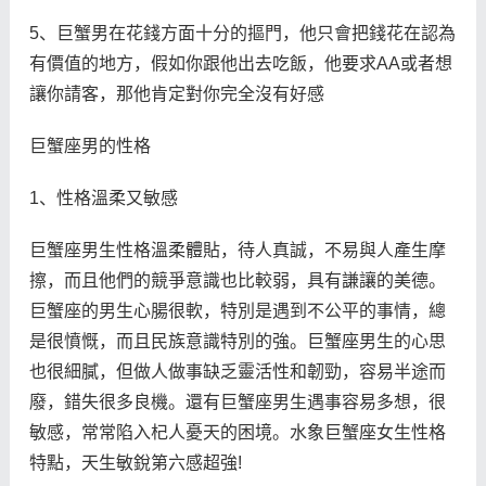
5、巨蟹男在花錢方面十分的摳門，他只會把錢花在認為
有價值的地方，假如你跟他出去吃飯，他要求AA或者想
讓你請客，那他肯定對你完全沒有好感
巨蟹座男的性格
1、性格溫柔又敏感
巨蟹座男生性格溫柔體貼，待人真誠，不易與人產生摩
擦，而且他們的競爭意識也比較弱，具有謙讓的美德。
巨蟹座的男生心腸很軟，特別是遇到不公平的事情，總
是很憤慨，而且民族意識特別的強。巨蟹座男生的心思
也很細膩，但做人做事缺乏靈活性和韌勁，容易半途而
廢，錯失很多良機。還有巨蟹座男生遇事容易多想，很
敏感，常常陷入杞人憂天的困境。水象巨蟹座女生性格
特點，天生敏銳第六感超強!