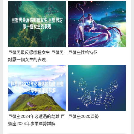
巨蟹男最反感哪種女生 巨蟹男
巨蟹座性格特征
討厭一個女生的表現
巨蟹座2024年必遭遇的劫難 巨
巨蟹座2020運勢
蟹座2024年事業運勢詳解