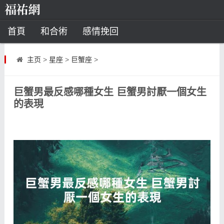
首頁
和合術
感情挽回
道教法事
主页
>
星座
>
巨蟹座
>
童子命
超度
種生基
化太歲
巨蟹男最反感哪種女生 巨蟹男討厭一個女生
風水
招財方法
化煞法事
的表現
星座
白羊座
水瓶座
摩羯座
射手座
算命
八字命理
八字合婚
運勢測算