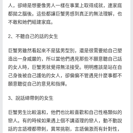
人，卻總是想要像男人一樣在事業上取得成就，連家庭
都拋之腦後。這些都讓巨蟹男感到真正的無法理解，也
不敢和她們組建家庭。
2、不聽自己的話的女生
巨蟹男雖然看起來不是猛男型別，還是很需要給自己塑
造出一身威嚴的，所以當他們遇見那些不願意聽自己話
的女人時，巨蟹男就覺得無法接受。明明應該是站在自
己身後被自己護佑的女人，卻偏偏不管遇見什麼事都不
願意聽從自己的意見和指揮。
3、說話總帶刺的女生
巨蟹男生比較溫和，他們也比較喜歡和自己性格類似的
戀人。有的時候如果遇上個不講道理的戀人，動不動說
話的言語裡都帶刺，異常挑剔，言語偏激而有針對性，