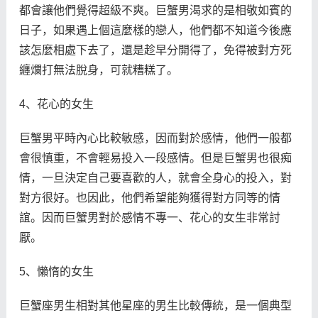
都會讓他們覺得超級不爽。巨蟹男渴求的是相敬如賓的
日子，如果遇上個這麼樣的戀人，他們都不知道今後應
該怎麼相處下去了，還是趁早分開得了，免得被對方死
纏爛打無法脫身，可就糟糕了。
4、花心的女生
巨蟹男平時內心比較敏感，因而對於感情，他們一般都
會很慎重，不會輕易投入一段感情。但是巨蟹男也很痴
情，一旦決定自己要喜歡的人，就會全身心的投入，對
對方很好。也因此，他們希望能夠獲得對方同等的情
誼。因而巨蟹男對於感情不專一、花心的女生非常討
厭。
5、懶惰的女生
巨蟹座男生相對其他星座的男生比較傳統，是一個典型