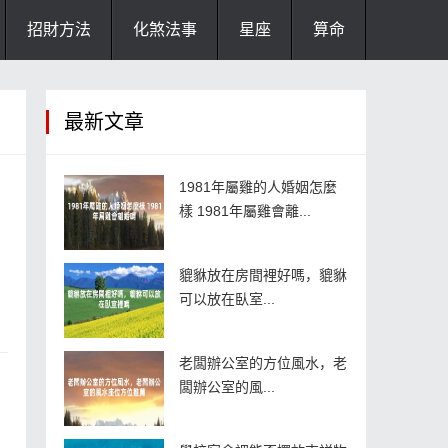
招財方法
化煞法事
星座
算命
最新文章
1981年屬雞的人婚姻怎麼
樣 1981年屬雞會離...
貔貅放在房間裡好嗎，貔貅
可以放在臥室...
老闆辦公室的方位風水，老
闆辦公室的風...