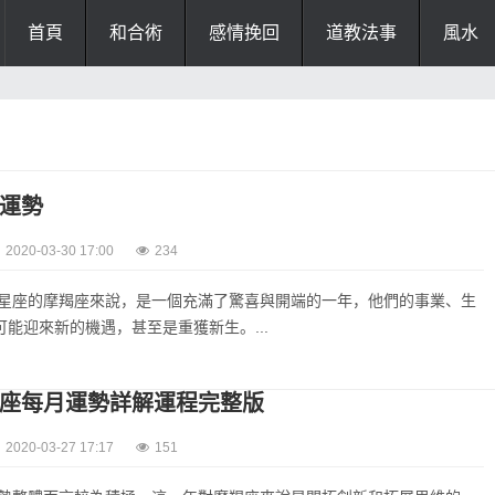
首頁
和合術
感情挽回
道教法事
風水
0運勢
2020-03-30 17:00
234
十二星座的摩羯座來說，是一個充滿了驚喜與開端的一年，他們的事業、生
能迎來新的機遇，甚至是重獲新生。...
摩羯座每月運勢詳解運程完整版
2020-03-27 17:17
151