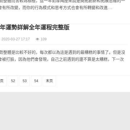
年運勢整體而言較為積極，這一年對摩羯座來說是開拓創新和拓展思維的一
有所改變，而你的行為模式和思考方式也會有所轉變和改進....
20年運勢詳解全年運程完整版
2020-03-27 17:17
109
年運勢整體是比較不好的，每次都以為這是遇到的最糟糕的事情了。但是沒
會被打臉，因為他們會發現，自己之前遇到的還不算是太糟糕，下一次
页
52
53
54
末页