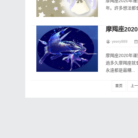
摩羯座2020
年。許多想法都會
摩羯座20
yeery989
摩羯座2020
過多久摩羯座就
永遠都是最糟...
首页
上一