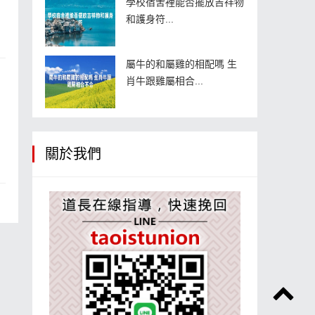
學校宿舍裡能否擺放吉祥物
和護身符...
屬牛的和屬雞的相配嗎 生
肖牛跟雞屬相合...
關於我們