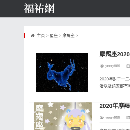
主页
>
星座
>
摩羯座
>
摩羯座202
yeery989
2020年對于
活以及請安都有可
2020年
yeery989