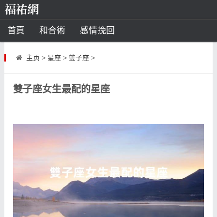
首頁
和合術
感情挽回
道教法事
主页
>
星座
>
雙子座
>
童子命
超度
種生基
化太歲
雙子座女生最配的星座
風水
招財方法
化煞法事
星座
白羊座
水瓶座
摩羯座
射手座
算命
八字命理
八字合婚
運勢測算