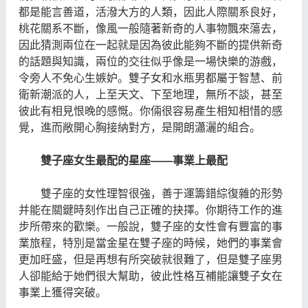
都是能言善道，活潑大方的人類，因此人際關系良好，
桃花關系不斷，像風一般隨著新奇的人事物飄來蕩去，
因此猜測兩位在一起就是因為彼此能夠不斷的提供新奇
的話題與知識，兩位的交往似乎像是一場快樂的游戲，
令旁人不免心生嫉妒。雙子女和水瓶男都屬于智慧、前
衛新潮派的人，上至天文、下至地理，無所不談，甚至
彼此有相見恨晚的感慨。你倆很容易產生相知相惜的感
覺，進而敞開心胸接納對方，是開朗瀟灑的組合。
雙子座女生最配的星座——事業上最配
雙子座的女性理智很強，善于運籌錯綜復雜的形勢
并能在關鍵時刻作出自己正確的抉擇。你期待工作的進
步所帶來的歡樂。一般說，雙子座的女性會有豐富的事
業旅程，特別是當金星在雙子座的時候，她們的事業會
更加旺盛，但是再想有所突破就很難了，但是雙子座男
人卻能給于她們很大幫助，彼此性格互補能讓雙子女在
事業上獲得突破。