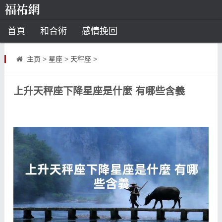
首頁
和合術
感情挽回
道教法事
主页
>
星座
>
天秤座
>
童子命
超度
種生基
化太歲
上升天秤座下降星座是什麼 有哪些含義
風水
招財方法
化煞法事
星座
白羊座
水瓶座
摩羯座
射手座
算命
八字命理
八字合婚
運勢測算