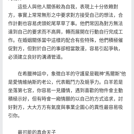
這些人與他人關係較為自我，表現上十分依賴對
方，事實上常常無形之中要求對方接受自己的想法，合
作計劃也容易虎頭蛇尾草草了事。他們常因為對方無法
達到自己的要求而不高興，轉而展開在行動自行完成工
作。在婚姻關係當中這樣的配合有些特殊，他們積極催
促對方，但對於自己的事卻相當散漫，容易引起爭執，
必須建立良好的溝通管道。
在希臘神話中，象徵白羊的守護星是戰神“馬爾斯”他
是愛情維納斯的老公，代表戰鬥力及競爭力。白羊若是
坐落第七宮，你容易一見鍾情，遇到喜歡的物件會主動
積極示好，但有時會一廂情願的以自己的方式追求，討
好對方，大大方方有氣度與事業企圖心的異性最容易吸
引你。
最可能的真命天子