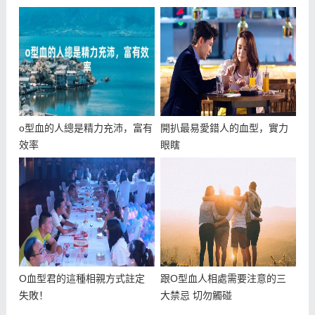
o型血的人總是精力充沛，富有
開扒最易愛錯人的血型，實力
效率
眼瞎
O血型君的這種相親方式註定
跟O型血人相處需要注意的三
失敗！
大禁忌 切勿觸碰