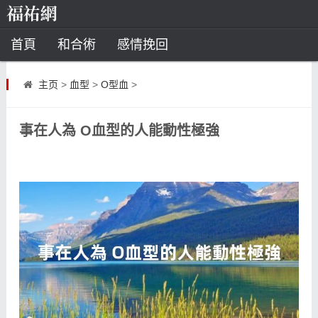
首頁
和合術
感情挽回
道教法事
主页
>
血型
>
O型血
>
童子命
超度
種生基
化太歲
事在人為 O血型的人能動性極強
風水
招財方法
化煞法事
星座
白羊座
水瓶座
摩羯座
射手座
算命
八字命理
八字合婚
運勢測算