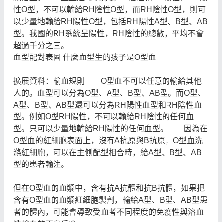
性O型，不可以輸給RH陰性O型，而RH陰性O型，則可
以少量地輸給RH陽性O型，包括RH陽性A型、B型、AB
型。我國的RH系統呈陽性，RH陰性的總數，平均不會
超過千分之三。
血型配對表圖 什麼血型生的孩子是O型血
擴展資料：輸血規則 O型血不可以任意的輸給其他
人的。血型可以分為O型、A型、B型、AB型。而O型、
A型、B型、AB型還可以分為RH陽性血型和RH陰性血
型。例如O型RH陽性，不可以輸給RH陰性的任何血
型。只可以少量地輸給RH陽性的任何血型。 因為在
O型血的紅細胞表面上，沒有A抗原與B抗原，O型血洗
滌紅細胞，可以在主側配型相合時，給A型、B型、AB
型的患者輸注。
但在O型血的血漿中，含有抗A抗體和抗B抗體，如果把
含有O型血的血漿紅細胞製劑，輸給A型、B型、AB型患
者的體內，可能會導致受血者不同程度的免疫性與溶血