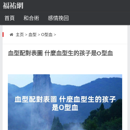
首頁
和合術
感情挽回
道教法事
主页
>
血型
>
O型血
>
童子命
超度
種生基
化太歲
血型配對表圖 什麼血型生的孩子是O型血
風水
招財方法
化煞法事
星座
白羊座
水瓶座
摩羯座
射手座
算命
八字命理
八字合婚
運勢測算