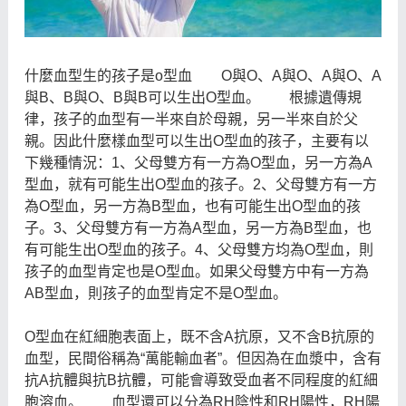
什麼血型生的孩子是o型血 O與O、A與O、A與O、A
與B、B與O、B與B可以生出O型血。 根據遺傳規
律，孩子的血型有一半來自於母親，另一半來自於父
親。因此什麼樣血型可以生出O型血的孩子，主要有以
下幾種情況：1、父母雙方有一方為O型血，另一方為A
型血，就有可能生出O型血的孩子。2、父母雙方有一方
為O型血，另一方為B型血，也有可能生出O型血的孩
子。3、父母雙方有一方為A型血，另一方為B型血，也
有可能生出O型血的孩子。4、父母雙方均為O型血，則
孩子的血型肯定也是O型血。如果父母雙方中有一方為
AB型血，則孩子的血型肯定不是O型血。
O型血在紅細胞表面上，既不含A抗原，又不含B抗原的
血型，民間俗稱為“萬能輸血者”。但因為在血漿中，含有
抗A抗體與抗B抗體，可能會導致受血者不同程度的紅細
胞溶血。 血型還可以分為RH陰性和RH陽性，RH陽