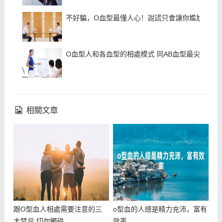
不好騙，O血型最懂人心！說謊只會讓你尷尬
O血型人和各血型的相處模式 同AB血型最尖銳
相關文章
跟O型血人相處需要注意的三
o型血的人總是精力充沛，富有
大禁忌 切勿觸碰
效率