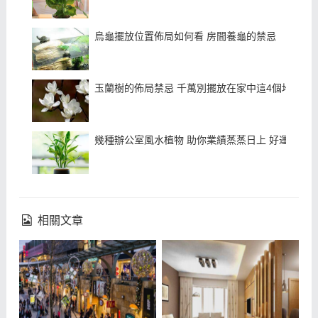
烏龜擺放位置佈局如何看 房間養龜的禁忌
玉蘭樹的佈局禁忌 千萬別擺放在家中這4個地方 不
幾種辦公室風水植物 助你業績蒸蒸日上 好運滾
相關文章