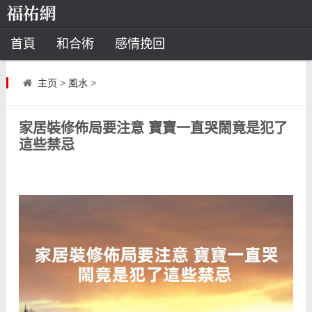
首頁
和合術
感情挽回
道教法事
主页
>
風水
>
童子命
超度
種生基
化太歲
家居裝修佈局要注意 寶寶一直哭鬧竟是犯了
風水
招財方法
化煞法事
這些禁忌
星座
白羊座
水瓶座
摩羯座
射手座
算命
八字命理
八字合婚
運勢測算