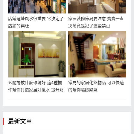
店鋪選址風水很重要 它決定了
家居裝修佈局要注意 寶寶一直
店鋪的興旺
哭鬧竟是犯了這些禁忌
玄關擺放什麼環境好 這4種擺
常見的家居化煞物品 可以快速
件幫你打造家居好風水 提升財
的幫你驅除煞氣
運
最新文章