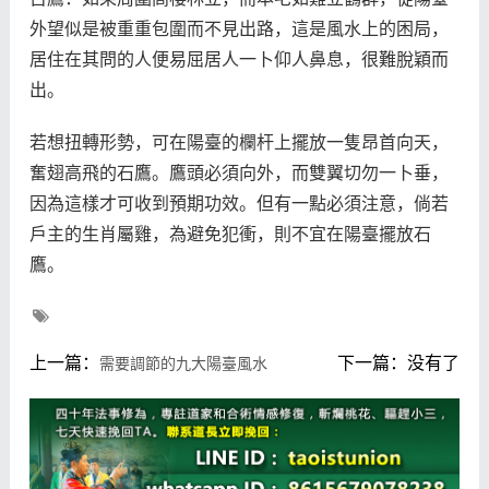
外望似是被重重包圍而不見出路，這是風水上的困局，
居住在其問的人便易屈居人一卜仰人鼻息，很難脫穎而
出。
若想扭轉形勢，可在陽臺的欄杆上擺放一隻昂首向天，
奮翅高飛的石鷹。鷹頭必須向外，而雙翼切勿一卜垂，
因為這樣才可收到預期功效。但有一點必須注意，倘若
戶主的生肖屬雞，為避免犯衝，則不宜在陽臺擺放石
鷹。
上一篇：
下一篇：没有了
需要調節的九大陽臺風水