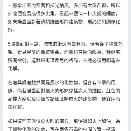
一廠增加室內空間和採光納風，多加有大型凸窗，所以
外牆便容易成很多尖角，看起來便似一排尖銳的鋸齒，
如果陽臺面對著這類鋸齒形的建築物，則必須用銅龜化
解。
5陽臺面對弓路：城市的街道有彎有直，倘若從了陽臺外
望，看見屋前的街道彎曲，而彎角直衝向陽臺，類似宅
張開欲射，這就是街道反弓的格局，主兇必須用銅龜來
化解。
石龜與銅龜雖然同是風水的化煞物，但各有不擊的用
處。倘若陽臺面對屬火的形煞兇括高大的煙囪，紅色的
高樓大廈以及油庫等諸如此類屬火的建築物，便宜用石
龜化解。
如果這些天煞位於火旺的南方，那便猶如火上加油，為
了加強化煞的功效，可在兩隻石龜的中間放置一瓶清