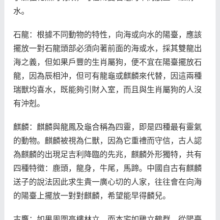
水。
石龍：根據不同動物的特性，向海或向水的陽臺，應該
擺放一對石龍頭部必須向著前面的海或水，採其雙龍出
海之義，但如果戶豐的生肖屬狗，便不宜在陽臺擺放石
龍，因為辰相沖，但可有龍龜或麒麟來代替，因這兩種
瑞獸均喜水，既能夠引財入室，而且與生肖屬狗的人沒
有沖剋。
麒麟：麒麟與龍鳳及龜合稱為四靈，即是四種最有靈氣
的動物。麒麟被視為仁獸，因為它重禮而守信，古人認
為麒麟的出現足吉利降臨的先兆，麒麟外形獨特，共有
四種特徵：鹿頭，龍身，牛尾，馬蹄。中國自古有麒麟
送子的說法因此求生貴一廣心切的人家，往往會在向海
的陽臺上擺放一對對麒麟，希望能早得麟兒。
古鷹：如果周圍高樓林立，而本宅如雞立鶴群，從陽臺