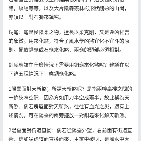
館，墳場等等，以及大片陰森叢林枵形狀醜惡的山崗，
亦須以一對石獅來鎮宅。
銅龜：龜是極陰柔之物，擅長以柔克剛，又是逢凶化吉
的象徵。用來化煞，符合了風水學凶煞宜化不宜斗的原
則。擺放銅龜或石龜來化煞，兩龜的頭部必須相對。
到底應該在什麼情況下需要用銅龜來化煞呢？建議在以
下這五種情況下，應銅龜化煞。
1陽臺面對天斬煞；所謂天斬煞呢？是指兩幢高樓之間的
一條狹窄空隙，因為方如用刀半空成兩半，故此稱為天
斬煞。倘若房屋面對天斬煞，往往有血光之災，遇有上
述情況，可在陽臺的兩旁擺放一對銅龜來化解天斬煞。
2陽臺面對街道直衝：倘若從陽臺外望，看前面有街道直
衝，信如猛虎迤面直撲而來，主家中破財，是風水中大