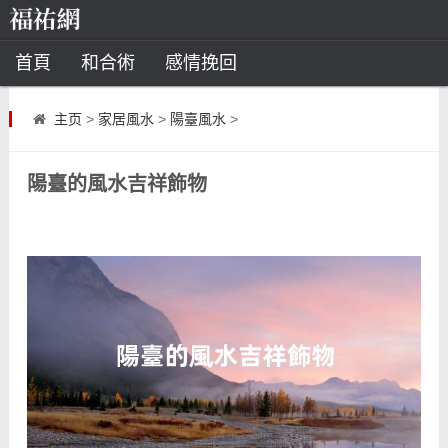
首頁
和合術
感情挽回
道教法事
主页
>
家居風水
>
陽臺風水
>
童子命
超度
種生基
化太歲
陽臺的風水吉祥飾物
風水
招財方法
化煞法事
星座
白羊座
水瓶座
摩羯座
射手座
算命
八字命理
八字合婚
運勢測算