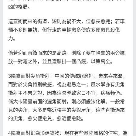
凶的格局。
這直衝而來的街道，短則為禍不大，但愈長愈兇；若車
輛不多則無妨，但行走的車輛愈多便愈多便愈具殺傷
力。
倘若迎面直衝而來的是高路，則除了要在陽臺的兩旁擺
放一對龜之外，並且還懸掛一個凸鏡，以策萬全。
3陽臺面對尖角衝射：中國的傳統觀念裡，素來喜來潤，
而對於尖角特別敏感，視為避忌之一；風水學亦有尖角
衝射主不吉之說，因為這會導致家口不宜，病痛頻仍。
倘大卡陽臺前面的灑角衝射，則必須設法化解。一般常
見的尖角，大多是鄰近樓宇的尖銳屋角，這些直衝過來
的尖角，愈尖便愈兇，愈近便愈險。
4陽臺面對鋸齒形建築物：現在有些歐陸風格的信宅，為