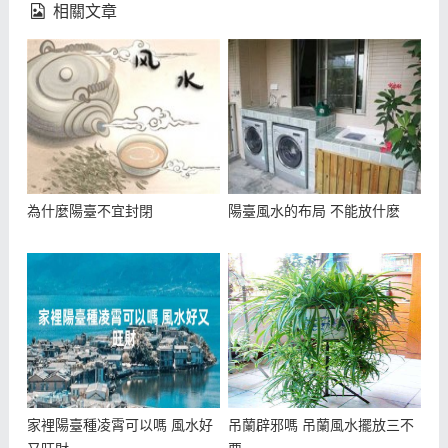
相關文章
為什麼陽臺不宜封閉
陽臺風水的布局 不能放什麽
家裡陽臺種凌霄可以嗎 風水好
吊蘭辟邪嗎 吊蘭風水擺放三不