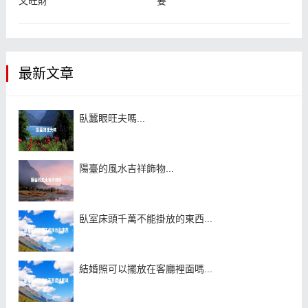
又旺財
要
最新文章
臥蠶眼旺夫嗎...
陽臺的風水吉祥飾物...
臥室床頭千萬不能掛放的東西...
結婚照可以擺放在客廳裡面嗎...