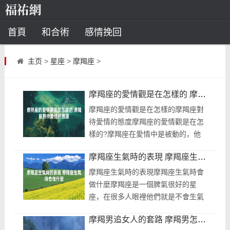
首頁
和合術
感情挽回
道教法事
主页
>
星座
>
摩羯座
>
童子命
超度
種生基
化太歲
摩羯座的愛情觀是在怎樣的 摩羯座對待愛情的態度
風水
招財方法
化煞法事
摩羯座的愛情觀是在怎樣的摩羯座對
待愛情的態度摩羯座的愛情觀是在怎
星座
樣的?摩羯座在愛情中是被動的，他
們出生在冬季，會比較冷漠，不喜歡
白羊座
水瓶座
摩羯座
射手座
摩羯座生氣時的表現 摩羯座生氣時會做什麼
主動，不過想要知道摩羯座對待愛情
的態...
摩羯座生氣時的表現摩羯座生氣時會
算命
做什麼摩羯座是一個脾氣很好的星
座，在很多人眼裡他們就是不會生氣
八字命理
八字合婚
運勢測算
的呀，但是當把摩羯座惹急了的時候
摩羯男追女人的套路 摩羯男怎麼追女孩
就能看到摩羯座生氣時的表現了，摩