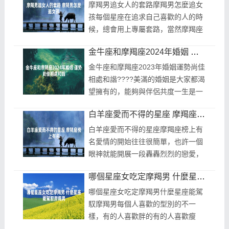
羯座...
摩羯男追女人的套路摩羯男怎麼追女
孩每個星座在追求自己喜歡的人的時
候，總會用上專屬套路，當然摩羯座
男生也不例外，儘管他們不喜歡說
金牛座和摩羯座2024年婚姻 運勢尚佳相處和諧
話，但內心卻是有一套一套的，想必
很多...
金牛座和摩羯座2023年婚姻運勢尚佳
相處和諧????美滿的婚姻是大家都渴
望擁有的，能夠與伴侶共度一生是一
件非常幸福的事。然而，並不是每個
白羊座愛而不得的星座 摩羯座榜上有名
人都那麼幸運，現實生活中，離婚的
人還是...
白羊座愛而不得的星座摩羯座榜上有
名愛情的開始往往很簡單，也許一個
眼神就能開展一段轟轟烈烈的戀愛，
但是想要維持愛情卻是很難的。對於
哪個星座女吃定摩羯男 什麼星座能駕馭摩羯男
白羊座來說，最愛而不得的星座是巨
蟹...
哪個星座女吃定摩羯男什麼星座能駕
馭摩羯男每個人喜歡的型別的不一
樣，有的人喜歡胖的有的人喜歡瘦
的，有的人喜歡外向的還有的人喜歡