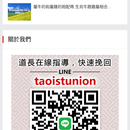
屬牛的和屬雞的相配嗎 生肖牛跟雞屬相合...
關於我們