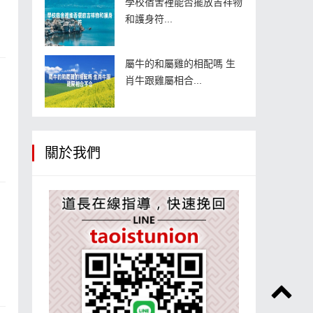
學校宿舍裡能否擺放吉祥物
和護身符...
屬牛的和屬雞的相配嗎 生
肖牛跟雞屬相合...
關於我們