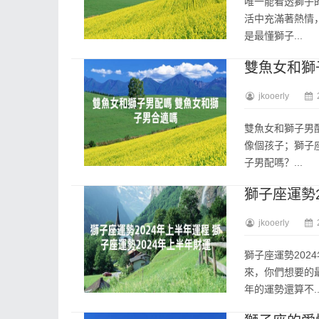
唯一能看透獅子
活中充滿著熱情
是最懂獅子...
雙魚女和獅
jkooerly
雙魚女和獅子男
像個孩子；獅子
子男配嗎？...
獅子座運勢2
jkooerly
獅子座運勢202
來，你們想要的
年的運勢還算不..