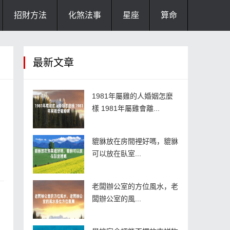
招財方法
化煞法事
星座
算命
最新文章
1981年屬雞的人婚姻怎麼
樣 1981年屬雞會離...
貔貅放在房間裡好嗎，貔貅
可以放在臥室...
老闆辦公室的方位風水，老
闆辦公室的風...