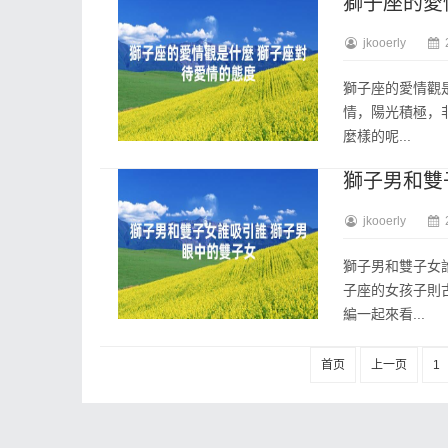
獅子座的愛
jkooerly
獅子座的愛情觀
情，陽光積極，
麼樣的呢...
獅子男和雙
jkooerly
獅子男和雙子女
子座的女孩子則
編一起來看...
首页
上一页
1