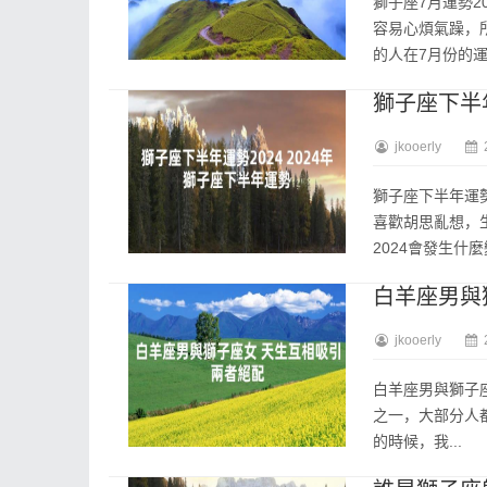
獅子座7月運勢2
容易心煩氣躁，所
的人在7月份的運勢
獅子座下半年
jkooerly
獅子座下半年運勢
喜歡胡思亂想，
2024會發生什麼變
白羊座男與
jkooerly
白羊座男與獅子
之一，大部分人
的時候，我...