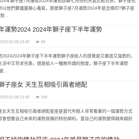
024年獅子座7月運勢2024年運勢詳解七月份的天氣比較炎熱，獅子座也
以他們要儘量靜心養氣，那麼獅子座7月運勢2024年是怎樣的?獅子座
...
運勢2024 2024年獅子座下半年運勢
2025-02-09 23:45
69
20242024年獅子座下半年運勢獅子座給人的感覺是又霸道又強勢的，
生活中又苛求完美，總是給人一種無所謂的態度，獅子座下半年運勢
...
獅子座女 天生互相吸引兩者絕配
2025-02-08 23:45
166
座女天生互相吸引兩者絕配星座是當代年輕人非常看重的一個運勢方式
都會想要自己未來的運勢發展的特別順利。當自己的運勢變得越來越好