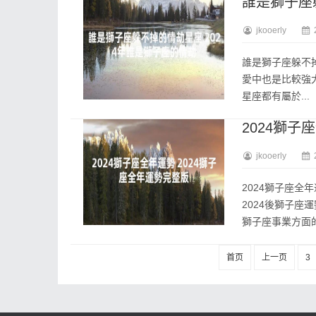
誰是獅子座
jkooerly
誰是獅子座躲不
愛中也是比較強
星座都有屬於...
2024獅子
jkooerly
2024獅子座全
2024後獅子座
獅子座事業方面的關
首页
上一页
3