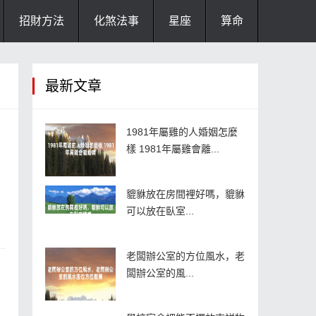
招財方法
化煞法事
星座
算命
最新文章
1981年屬雞的人婚姻怎麼
樣 1981年屬雞會離...
貔貅放在房間裡好嗎，貔貅
可以放在臥室...
老闆辦公室的方位風水，老
闆辦公室的風...