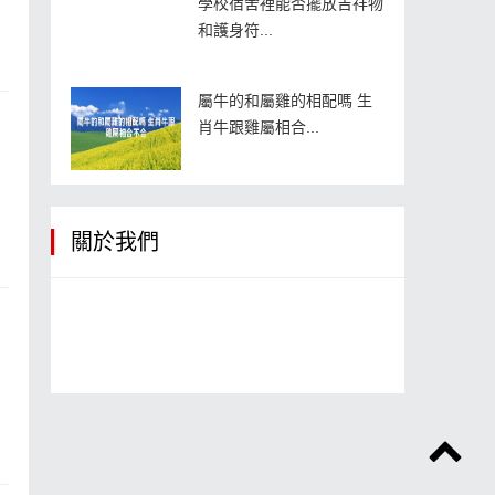
學校宿舍裡能否擺放吉祥物
和護身符...
屬牛的和屬雞的相配嗎 生
肖牛跟雞屬相合...
關於我們